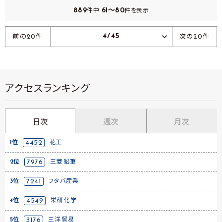
889
61～80
件中
件を表示
4/45
前の20件
次の20件
アクセスランキング
日次
週次
月次
1位
4452
花王
2位
7976
三菱鉛筆
3位
7241
フタバ産業
4位
4549
栄研化学
5位
3176
三洋貿易