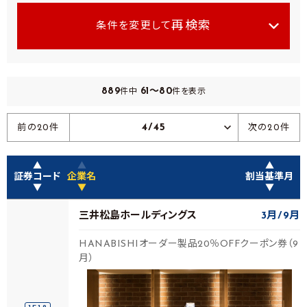
再検索
条件を変更して
889
61～80
件中
件を表示
4/45
前の20件
次の20件
▲
▲
▲
証券コード
企業名
割当基準月
▼
▼
▼
三井松島ホールディングス
3月
9月
HANABISHIオーダー製品20％OFFクーポン券（9
月）