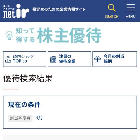
投資家のための
企業情報サイト
SEARCH
MENU
注目の
今月の割当
銘柄ランキング
TOP 50
優待企業
銘柄
優待検索結果
現在の条件
3月
割当基準月