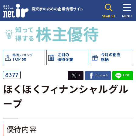
投資家のための
企業情報サイト
SEARCH
MENU
注目の
今月の割当
銘柄ランキング
TOP 50
優待企業
銘柄
8377
X
facebook
LINE
ほくほくフィナンシャルグル
ープ
優待内容