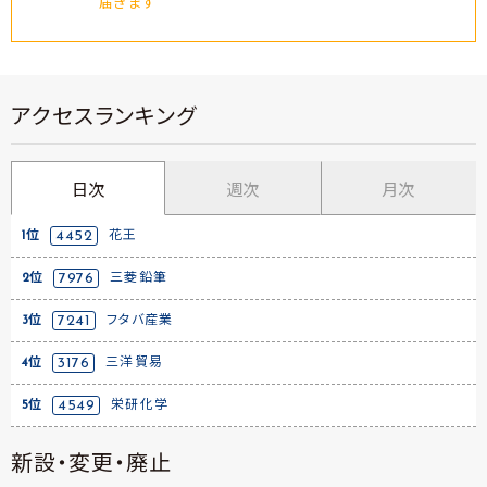
届きます
アクセスランキング
日次
週次
月次
1位
4452
花王
2位
7976
三菱鉛筆
3位
7241
フタバ産業
4位
3176
三洋貿易
5位
4549
栄研化学
新設・変更・廃止