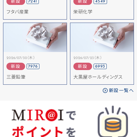
7241
4549
新設
新設
フタバ産業
栄研化学
2026/07/30（木）
2026/07/23（木）
7976
6993
新設
新設
三菱鉛筆
大黒屋ホールディングス
新設一覧へ