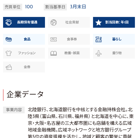
100
3月末日
売買単位
割当基準日
長期保有優遇
社会貢献
割当回数：年1回
食品
食事券
暮らし
ファッション
教養・娯楽
乗り物
金券
企業データ
北陸銀行、北海道銀行を中核とする金融持株会社。北
事業内容
陸3県（富山県、石川県、福井県）と北海道を中心に、東
京・大阪・名古屋の三大都市圏にも店舗を構える広域
地域金融機関。広域ネットワークと地方銀行グループ
第5位の資産規模を活かし、地域と顧客の繁栄に貢献