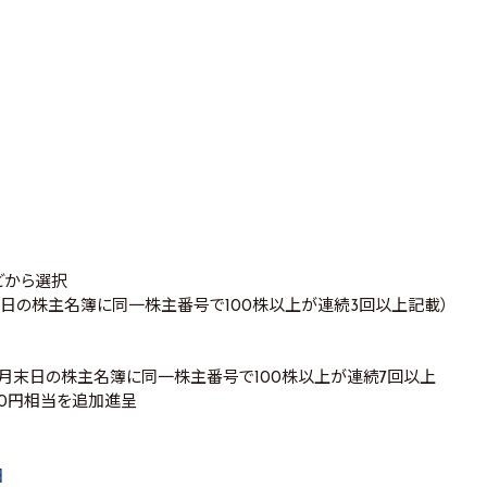
）
どから選択
末日の株主名簿に同一株主番号で100株以上が連続3回以上記載）
び9月末日の株主名簿に同一株主番号で100株以上が連続7回以上
000円相当を追加進呈
日