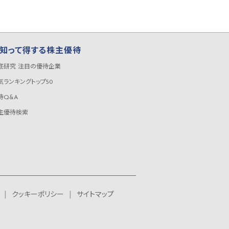
知って得する株主優待
底研究 注目の優待企業
気ランキングトップ50
待Q&A
主優待検索
クッキーポリシー
サイトマップ