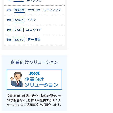
ディングス
2位
9900
サガミホールディングス
3位
8267
イオン
4位
7616
コロワイド
5位
8059
第一実業
企業向けソリューション
投資家向け雑誌広告やIR動画の配信、W
EB説明会など、野村IRが提供するIRソリ
ューションのご活用事例をご紹介します。