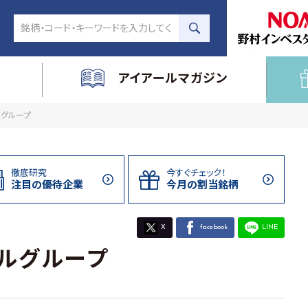
アイアールマガジン
ルグループ
徹底研究
今すぐチェック！
注目の
優待企業
今月の割当
銘柄
X
facebook
LINE
ルグループ