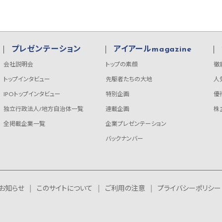
プレゼンテーション
アイアールmagazine
会社説明会
トップの素顔
徹
トップインタビュー
先駆者たちの大地
人
IPOトップインタビュー
特別企画
優
独立行政法人/地方自治体一覧
連載企画
株
全掲載企業一覧
企業プレゼンテーション
バックナンバー
お知らせ
このサイトについて
ご利用の注意
プライバシーポリシー