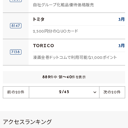
自社グループ化粧品優待価格販売
トミタ
3月
8147
2,500円分のQUOカード
ＴＯＲＩＣＯ
3月
7138
漫画全巻ドットコムで利用可能な1,000ポイント
889
21～40
件中
件を表示
2/45
前の20件
次の20件
アクセスランキング