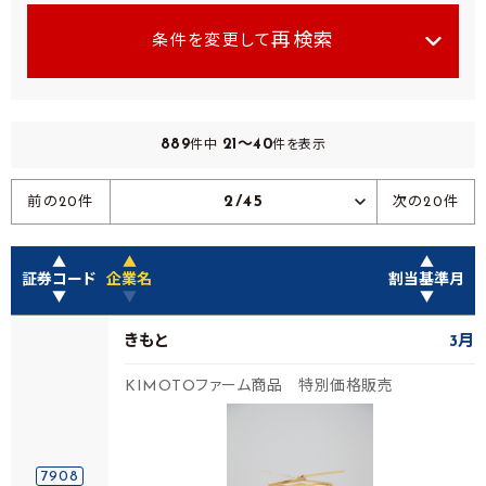
再検索
条件を変更して
889
21～40
件中
件を表示
2/45
前の20件
次の20件
▲
▲
▲
証券コード
企業名
割当基準月
▼
▼
▼
きもと
3月
KIMOTOファーム商品 特別価格販売
7908