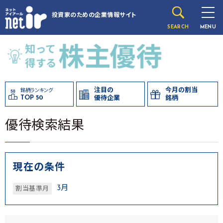
投資家のための
企業情報サイト
SEARCH
MENU
注目の
今月の割当
銘柄ランキング
TOP 50
優待企業
銘柄
優待検索結果
現在の条件
3月
割当基準月