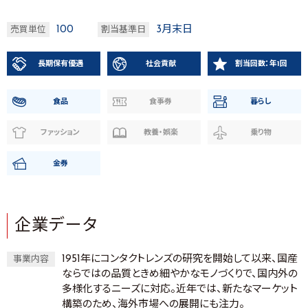
100
3月末日
売買単位
割当基準日
長期保有優遇
社会貢献
割当回数：年1回
食品
食事券
暮らし
ファッション
教養・娯楽
乗り物
金券
企業データ
1951年にコンタクトレンズの研究を開始して以来、国産
事業内容
ならではの品質ときめ細やかなモノづくりで、国内外の
多様化するニーズに対応。近年では、新たなマーケット
構築のため、海外市場への展開にも注力。