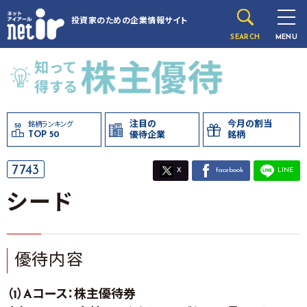
投資家のための
企業情報サイト
SEARCH
MENU
注目の
今月の割当
銘柄ランキング
TOP 50
優待企業
銘柄
7743
X
facebook
LINE
シード
優待内容
（1）Aコース：株主優待券