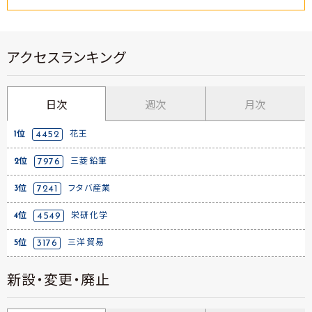
アクセスランキング
日次
週次
月次
1位
4452
花王
2位
7976
三菱鉛筆
3位
7241
フタバ産業
4位
4549
栄研化学
5位
3176
三洋貿易
新設・変更・廃止