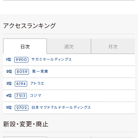
アクセスランキング
日次
週次
月次
1位
9900
サガミホールディングス
2位
8059
第一実業
3位
6194
アトラエ
4位
7513
コジマ
5位
2702
日本マクドナルドホールディングス
新設・変更・廃止