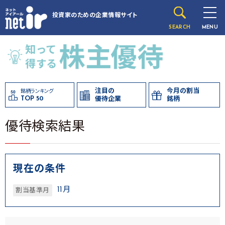
投資家のための
企業情報サイト
SEARCH
MENU
注目の
今月の割当
銘柄ランキング
TOP 50
優待企業
銘柄
優待検索結果
現在の条件
11月
割当基準月