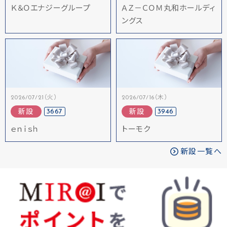
Ｋ＆Ｏエナジーグループ
ＡＺ－ＣＯＭ丸和ホールディ
ングス
2026/07/21（火）
2026/07/16（木）
3667
3946
新設
新設
ｅｎｉｓｈ
トーモク
新設一覧へ