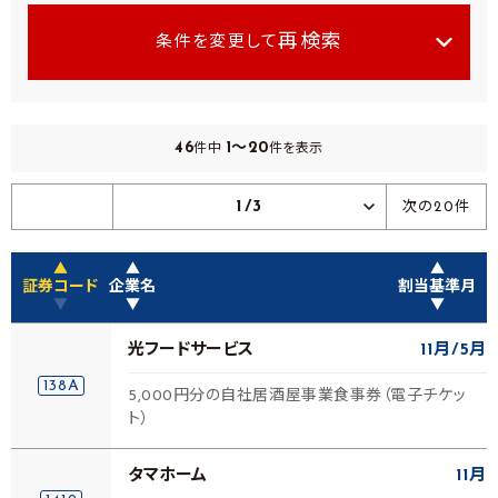
再検索
条件を変更して
46
1～20
件中
件を表示
1/3
次の20件
▲
▲
▲
証券コード
企業名
割当基準月
▼
▼
▼
光フードサービス
11月
5月
138A
5,000円分の自社居酒屋事業食事券（電子チケッ
ト）
タマホーム
11月