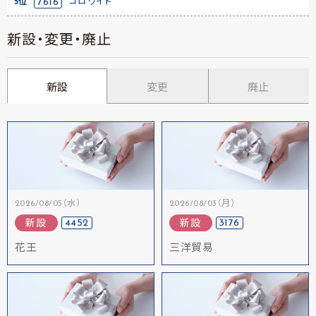
5位
7616
コロワイド
新設・変更・廃止
新設
変更
廃止
2026/08/05（水）
2026/08/03（月）
4452
3176
新設
新設
花王
三洋貿易