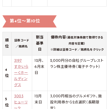
第4位～第10位
割当
優待内容
（最低対象株数で取得できる
順
証券コード
基準
内容を記載）
位
／銘柄名
日
※詳細は証券コード／銘柄名をクリック
3197
12月、
2,000円分の自社グループレスト
すかいら
6月末
ラン株主優待券（電子チケット）
4
ーくホー
日
位
ルディン
グス
3003
12月
3,000円相当のグルメギフト、施
5
ヒューリ
末日
設利用券から2点選択（長期限
位
ック
定）