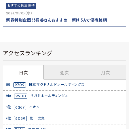
おすすめ株主優待
2024/01/03（水）
新春特別企画！！桐谷さんおすすめ 新NISAで優待銘柄
アクセスランキング
日次
週次
月次
1位
2702
日本マクドナルドホールディングス
2位
9900
サガミホールディングス
3位
8267
イオン
4位
8059
第一実業