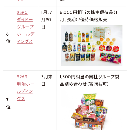
2590
1月、7
6,000円相当の株主優待品（1
ダイドー
月20
月、長期）/優待価格販売
グループ
日
6
ホールデ
位
ィングス
2269
3月末
1,500円相当の自社グループ製
明治ホー
日
品詰め合わせ（寄贈も可）
ルディン
グス
7
位