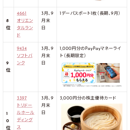
4661
3月、9
1デーパスポート1枚（長期、9月）
8
オリエン
月末
位
タルラン
日
ド
9434
3月、9
1,000円分のPayPayマネーライ
ソフトバ
月末
ト（長期限定）
9
ンク
日
位
3397
3月、9
3,000円分の株主優待カード
トリドー
月末
ルホール
日
1
ディング
0
ス
位