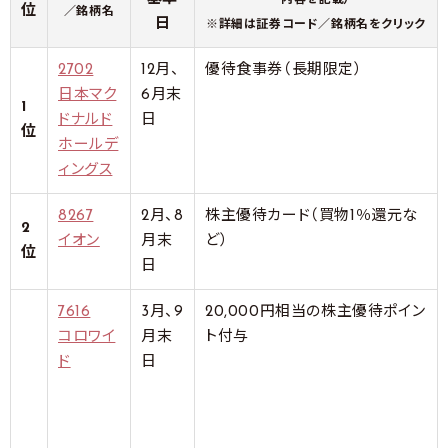
内容を記載）
位
／銘柄名
日
※詳細は証券コード／銘柄名をクリック
2702
12月、
優待食事券（長期限定）
日本マク
6月末
1
ドナルド
日
位
ホールデ
ィングス
8267
2月、8
株主優待カード（買物1％還元な
2
イオン
月末
ど）
位
日
7616
3月、9
20,000円相当の株主優待ポイン
コロワイ
月末
ト付与
ド
日