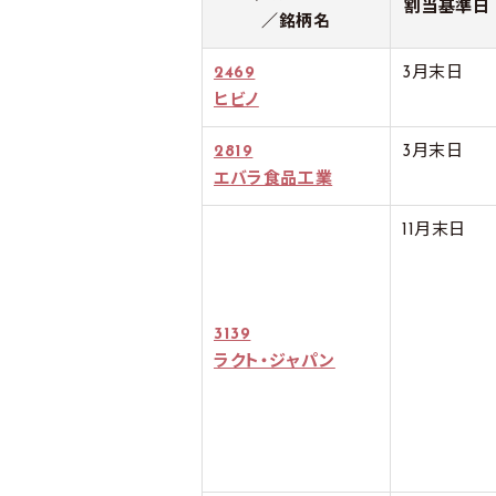
割当基準日
／銘柄名
2469
3月末日
ヒビノ
2819
3月末日
エバラ食品工業
11月末日
3139
ラクト・ジャパン