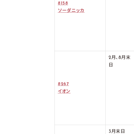
8158
ソーダニッカ
2月、8月末
日
8267
イオン
3月末日