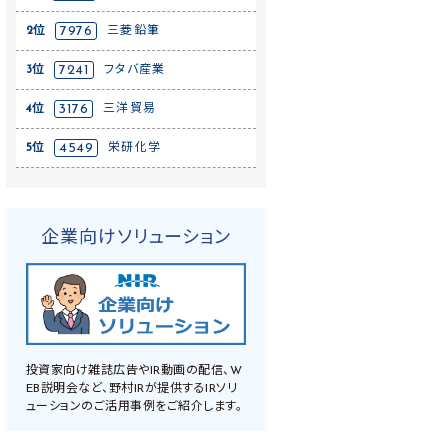
2位
7976
三菱鉛筆
3位
7241
フタバ産業
4位
3176
三洋貿易
5位
4549
栄研化学
企業向けソリューション
投資家向け雑誌広告やIR動画の配信、W
EB説明会など、野村IRが提供するIRソリ
ューションのご活用事例をご紹介します。