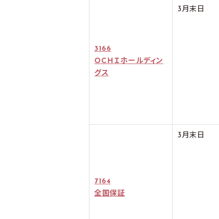
3月末日
3166
ＯＣＨＩホールディン
グス
3月末日
7164
全国保証