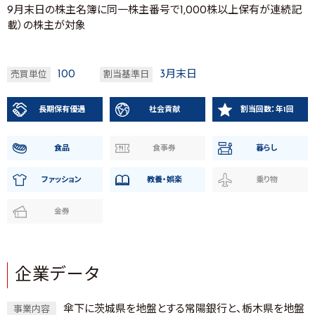
9月末日の株主名簿に同一株主番号で1,000株以上保有が連続記
載）の株主が対象
100
3月末日
売買単位
割当基準日
長期保有優遇
社会貢献
割当回数：年1回
食品
食事券
暮らし
ファッション
教養・娯楽
乗り物
金券
企業データ
傘下に茨城県を地盤とする常陽銀行と、栃木県を地盤
事業内容