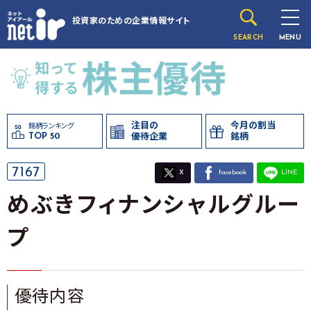
投資家のための
企業情報サイト
SEARCH
MENU
注目の
今月の割当
銘柄ランキング
TOP 50
優待企業
銘柄
7167
X
facebook
LINE
めぶきフィナンシャルグルー
プ
優待内容