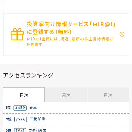
投資家向け情報サービス｢MIR@I｣
に登録する（無料）
MIR@I会員には、毎週、最新の株主優待情報が
届きます
アクセスランキング
日次
週次
月次
1位
4452
花王
2位
7976
三菱鉛筆
3位
7241
フタバ産業