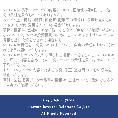
NET-IRは収録コンテンツの内容について、正確性、相当性、その他一
切の責任を負うものではありません。
本サイト上に掲載の動画、静止画、記事等の情報は、収録時点のもの
であり、その後、変更されている場合があります。
最新の情報は、会社のHPをご覧になるなどご自身でご確認ください。
なお、本コンテンツは投資勧誘のためのものではありませんので、この
情報を基に投資をなされる場合にも、
NET-IRは責任を一切負いかねますので、ご自身の責任において行わ
れるようお願いいたします。
NET-IRからのリンク先から得られる情報につきましても、NET-IRは
その形式、内容を含め、 その一切についての責任を負いませんのでご
了承ください。
また、コンテンツの内容に対する改変、修正、追加等の一切の行為を
禁止いたします。
個別の会社概要データの最新の情報は、会社のHPをご覧になるなど
ご自身でご確認ください。
Copyright(c)2019
Nomura lnvestor Relations Co.,Ltd.
All Rights Reserved.