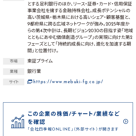
とする足利銀行のほか、リース・証券・カード・信用保証
事業会社を擁する金融持株会社。成長ポテンシャルの
高い茨城県・栃木県における高いシェア・顧客基盤と、
9都府県に跨る広域ネットワークが強み。2025年度か
らの第4次中計は、長期ビジョン2030の目指す姿「地域
とともにあゆむ価値創造グループ」の実現に向けた第2
フェーズとして「持続的成長に向け、進化を加速する期
間」と位置付け。
東証プライム
市場
銀行業
業種
https://www.mebuki-fg.co.jp/
サイト
この企業の株価/チャート/業績など
を確認
「会社四季報ONLINE」（外部サイト）が開きます