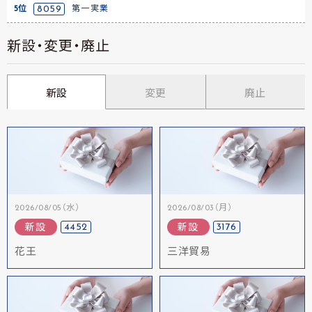
5位
8059
第一実業
新設・変更・廃止
新設
変更
廃止
2026/08/05（水）
2026/08/03（月）
4452
3176
新設
新設
花王
三洋貿易