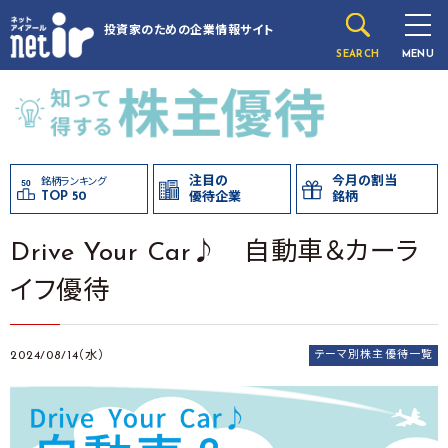
投資家のための
企業情報サイト
SEARCH
MENU
注目の
今月の割当
銘柄ランキング
TOP 50
優待企業
銘柄
Drive Your Car♪ 自動車＆カーラ
イフ優待
2024/08/14（水）
テーマ別株主優待一覧