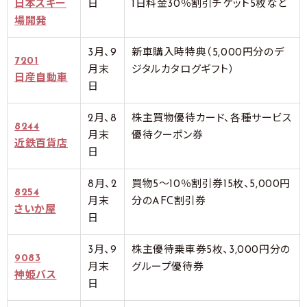
日本スキー
日
1日料金30％割引チケット5枚など
場開発
3月、9
新車購入時特典（5,000円分のデ
7201
月末
ジタルカタログギフト）
日産自動車
日
2月、8
株主買物優待カード、各種サービス
8244
月末
優待クーポン券
近鉄百貨店
日
8月、2
買物5～10％割引券15枚、5,000円
8254
月末
分のAFC割引券
さいか屋
日
3月、9
株主優待乗車券5枚、3,000円分の
9083
月末
グループ優待券
神姫バス
日