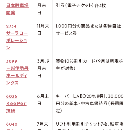
日本駐車場
月末
引券（電子チケット）各3枚
開発
日
2734
11月末
1,000円分の商品または各種自社
サーラコー
日
サービス券
ポレーショ
ン
3099
3月、9
買物10％割引カード（9月は新規株
三越伊勢丹
月末
主が対象）
ホールディ
日
ングス
6036
6月末
キーパーLABO20％割引、30,000
ＫｅｅＰｅｒ
日
円分の新車・中古車優待券（長期限
技研
定）
6040
7月末
リフト利用割引チケット7枚、駐車場