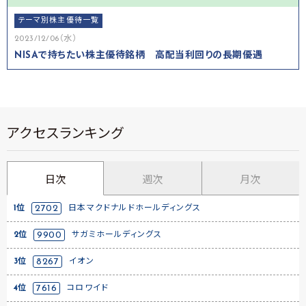
テーマ別株主優待一覧
2023/12/06（水）
NISAで持ちたい株主優待銘柄 高配当利回りの長期優遇
アクセスランキング
日次
週次
月次
1位
2702
日本マクドナルドホールディングス
2位
9900
サガミホールディングス
3位
8267
イオン
4位
7616
コロワイド