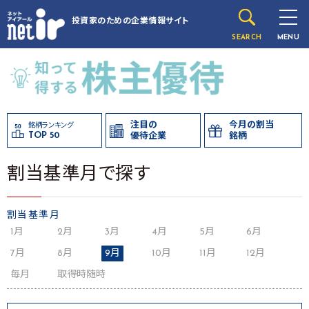
投資家のための
企業情報サイト
SEARCH
MENU
注目の
今月の割当
銘柄ランキング
TOP 50
優待企業
銘柄
割当基準月で探す
割当基準月
1月
2月
3月
4月
5月
6月
7月
8月
9月
10月
11月
12月
毎月
取得時随時