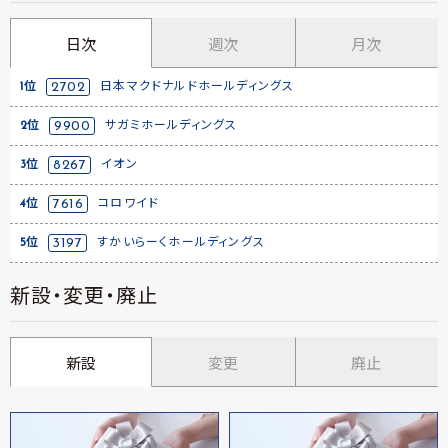
日次
週次
月次
1位
2702
日本マクドナルドホールディングス
2位
9900
サガミホールディングス
3位
8267
イオン
4位
7616
コロワイド
5位
3197
すかいらーくホールディングス
新設・変更・廃止
新設
変更
廃止