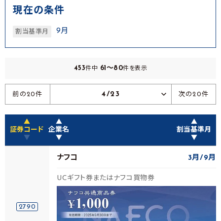
現在の条件
9月
割当基準月
453
61～80
件中
件を表示
4/23
前の20件
次の20件
▲
▲
▲
証券コード
企業名
割当基準月
▼
▼
▼
ナフコ
3月
9月
UCギフト券またはナフコ買物券
2790