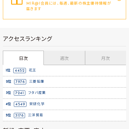
MIR@I会員には、毎週、最新の株主優待情報が
届きます
アクセスランキング
日次
週次
月次
1位
4452
花王
2位
7976
三菱鉛筆
3位
7241
フタバ産業
4位
4549
栄研化学
5位
3176
三洋貿易