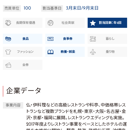
100
3月末日/9月末日
売買単位
割当基準日
長期保有優遇
社会貢献
割当回数：年2回
食品
食事券
暮らし
ファッション
教養・娯楽
乗り物
金券
企業データ
仏・伊料理などの高級レストランや料亭、中価格帯レス
事業内容
トランなど複数ブランドを札幌・東京・大阪・名古屋・金
沢・京都・福岡に展開。レストランウエディングも実施。
2017年度よりレストラン事業をベースとしたホテルの運