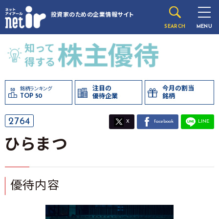
投資家のための
企業情報サイト
SEARCH
MENU
注目の
今月の割当
銘柄ランキング
TOP 50
優待企業
銘柄
2764
X
facebook
LINE
ひらまつ
優待内容