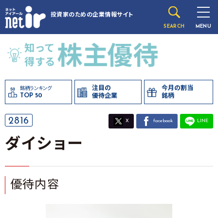
投資家のための
企業情報サイト
SEARCH
MENU
注目の
今月の割当
銘柄ランキング
TOP 50
優待企業
銘柄
2816
X
facebook
LINE
ダイショー
優待内容