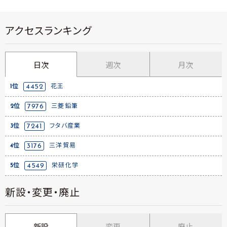
アクセスランキング
日次
週次
月次
1位
4452
花王
2位
7976
三菱鉛筆
3位
7241
フタバ産業
4位
3176
三洋貿易
5位
4549
栄研化学
新設・変更・廃止