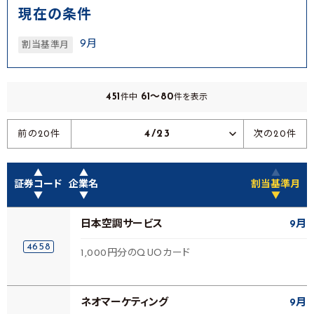
現在の条件
9月
割当基準月
451
61～80
件中
件を表示
4/23
前の20件
次の20件
▲
▲
▲
証券コード
企業名
割当基準月
▼
▼
▼
日本空調サービス
9月
4658
1,000円分のQUOカード
ネオマーケティング
9月