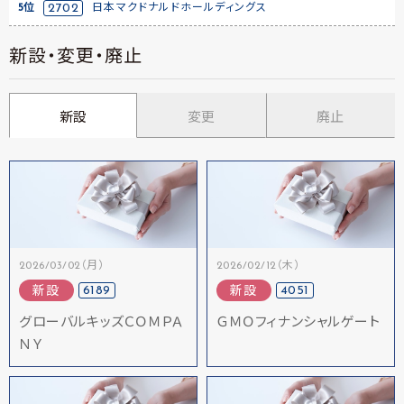
5位
2702
日本マクドナルドホールディングス
新設・変更・廃止
新設
変更
廃止
2026/03/02（月）
2026/02/12（木）
6189
4051
新設
新設
グローバルキッズＣＯＭＰＡ
ＧＭＯフィナンシャルゲート
ＮＹ