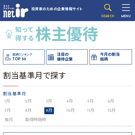
投資家のための
企業情報サイト
SEARCH
MENU
注目の
今月の割当
銘柄ランキング
TOP 50
優待企業
銘柄
割当基準月で探す
割当基準月
1月
2月
3月
4月
5月
6月
7月
8月
9月
10月
11月
12月
毎月
取得時随時