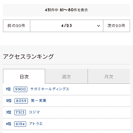
451
61～80
件中
件を表示
4/23
前の20件
次の20件
アクセスランキング
日次
週次
月次
1位
9900
サガミホールディングス
2位
8059
第一実業
3位
7513
コジマ
4位
6194
アトラエ