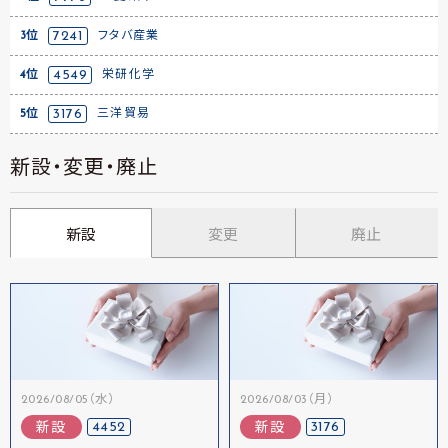
3位
7241
フタバ産業
4位
4549
栄研化学
5位
3176
三洋貿易
新設・変更・廃止
新設
変更
廃止
2026/08/05（水）
2026/08/03（月）
4452
3176
新設
新設