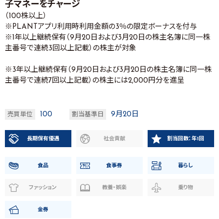
子マネーをチャージ
（100株以上）
※PLANTアプリ利用時利用金額の3％の限定ボーナスを付与
※1年以上継続保有（9月20日および3月20日の株主名簿に同一株
主番号で連続3回以上記載）の株主が対象
※3年以上継続保有（9月20日および3月20日の株主名簿に同一株
主番号で連続7回以上記載）の株主には2,000円分を進呈
100
9月20日
売買単位
割当基準日
長期保有優遇
社会貢献
割当回数：年1回
食品
食事券
暮らし
ファッション
教養・娯楽
乗り物
金券