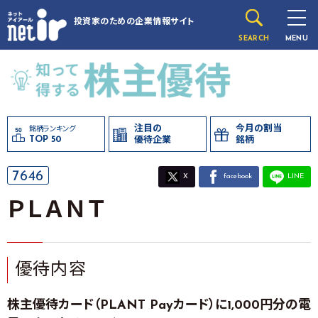
投資家のための
企業情報サイト
SEARCH
MENU
注目の
今月の割当
銘柄ランキング
TOP 50
優待企業
銘柄
7646
X
facebook
LINE
ＰＬＡＮＴ
優待内容
株主優待カード（PLANT Payカード）に1,000円分の電