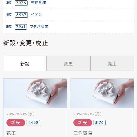
3位
7976
三菱鉛筆
4位
8267
イオン
5位
7241
フタバ産業
新設・変更・廃止
新設
変更
廃止
2026/08/05（水）
2026/08/03（月）
4452
3176
新設
新設
花王
三洋貿易