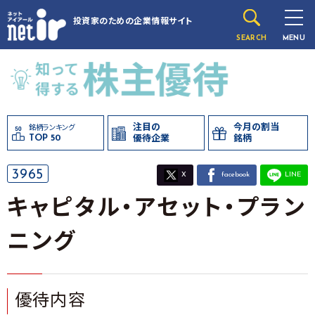
投資家のための
企業情報サイト
SEARCH
MENU
注目の
今月の割当
銘柄ランキング
TOP 50
優待企業
銘柄
3965
X
facebook
LINE
キャピタル・アセット・プラン
ニング
優待内容