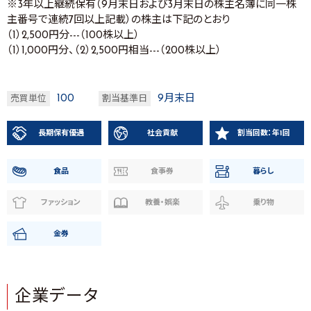
※3年以上継続保有（9月末日および3月末日の株主名簿に同一株
主番号で連続7回以上記載）の株主は下記のとおり
（1）2,500円分---（100株以上）
（1）1,000円分、（2）2,500円相当---（200株以上）
100
9月末日
売買単位
割当基準日
長期保有優遇
社会貢献
割当回数：年1回
食品
食事券
暮らし
ファッション
教養・娯楽
乗り物
金券
企業データ