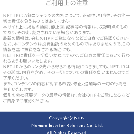
ご利用上の
注意
NET-IRは収録コンテンツの内容について、正確性、相当性、その他一
切の責任を負うものではありません。
本サイト上に掲載の動画、静止画、記事等の情報は、収録時点のもの
であり、その後、変更されている場合があります。
最新の情報は、会社のHPをご覧になるなどご自身でご確認ください。
なお、本コンテンツは投資勧誘のためのものではありませんので、この
情報を基に投資をなされる場合にも、
NET-IRは責任を一切負いかねますので、ご自身の責任において行わ
れるようお願いいたします。
NET-IRからのリンク先から得られる情報につきましても、NET-IRは
その形式、内容を含め、 その一切についての責任を負いませんのでご
了承ください。
また、コンテンツの内容に対する改変、修正、追加等の一切の行為を
禁止いたします。
個別の会社概要データの最新の情報は、会社のHPをご覧になるなど
ご自身でご確認ください。
Copyright(c)2019
Nomura lnvestor Relations Co.,Ltd.
All Rights Reserved.