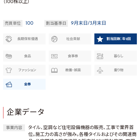
（100株以上）
100
9月末日/3月末日
売買単位
割当基準日
長期保有優遇
社会貢献
割当回数：年2回
食品
食事券
暮らし
ファッション
教養・娯楽
乗り物
金券
企業データ
タイル、空調など住宅設備機器の販売、工事で業界首
事業内容
位。施工力の高さが強み。各種タイルおよびその関連商