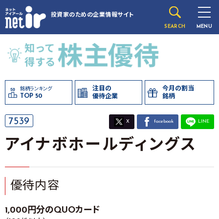
投資家のための
企業情報サイト
SEARCH
MENU
注目の
今月の割当
銘柄ランキング
TOP 50
優待企業
銘柄
7539
X
facebook
LINE
アイナボホールディングス
優待内容
1,000円分のQUOカード