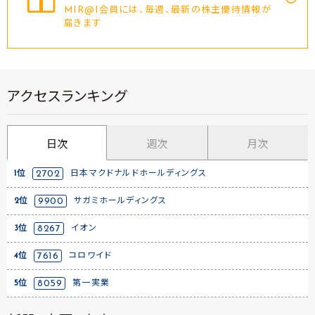
MIR@I会員には、毎週、最新の株主優待情報が
届きます
アクセスランキング
日次
週次
月次
1位
2702
日本マクドナルドホールディングス
2位
9900
サガミホールディングス
3位
8267
イオン
4位
7616
コロワイド
5位
8059
第一実業