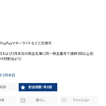
、PayPayマネーライトなどと交換可
月末日および3月末日の株主名簿に同一株主番号で連続3回以上記
7年9月割当より）
日/3月末日
貢献
割当回数：年2回
事券
暮らし
ファッション