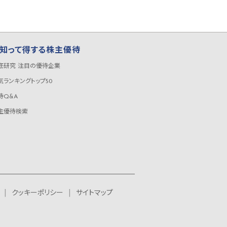
知って得する株主優待
底研究 注目の優待企業
気ランキングトップ50
待Q&A
主優待検索
クッキーポリシー
サイトマップ