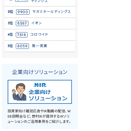
ディングス
2位
9900
サガミホールディングス
3位
8267
イオン
4位
7616
コロワイド
5位
8059
第一実業
企業向けソリューション
投資家向け雑誌広告やIR動画の配信、W
EB説明会など、野村IRが提供するIRソリ
ューションのご活用事例をご紹介します。