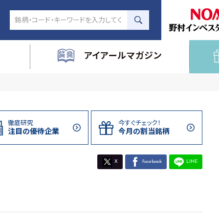
アイアールマガジン
徹底研究
今すぐチェック！
注目の
優待企業
今月の割当
銘柄
X
facebook
LINE