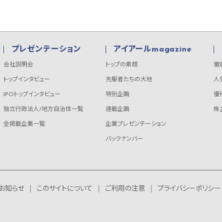
プレゼンテーション
アイアールmagazine
会社説明会
トップの素顔
徹
トップインタビュー
先駆者たちの大地
人
IPOトップインタビュー
特別企画
優
独立行政法人/地方自治体一覧
連載企画
株
全掲載企業一覧
企業プレゼンテーション
バックナンバー
お知らせ
このサイトについて
ご利用の注意
プライバシーポリシー