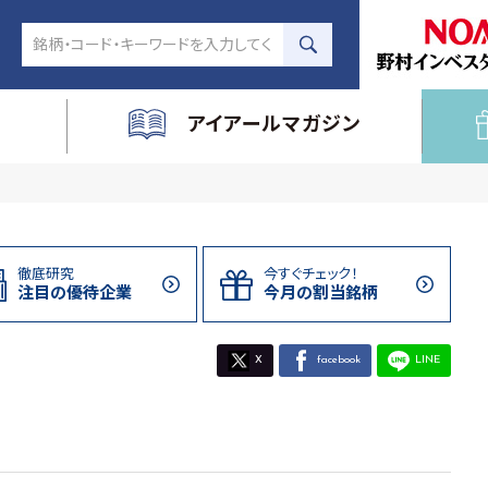
アイアールマガジン
徹底研究
今すぐチェック！
注目の
優待企業
今月の割当
銘柄
X
facebook
LINE