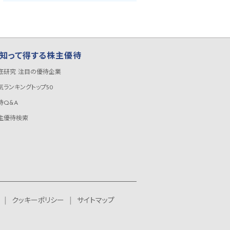
知って得する株主優待
底研究 注目の優待企業
気ランキングトップ50
待Q&A
主優待検索
クッキーポリシー
サイトマップ