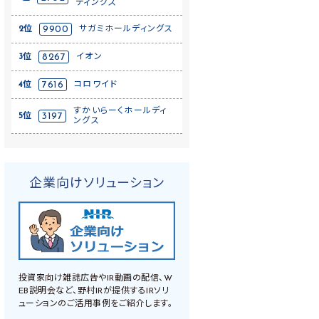
ディングス
2位
9900
サガミホールディングス
3位
8267
イオン
4位
7616
コロワイド
すかいらーくホールディ
5位
3197
ングス
企業向けソリューション
投資家向け雑誌広告やIR動画の配信、W
EB説明会など、野村IRが提供するIRソリ
ューションのご活用事例をご紹介します。