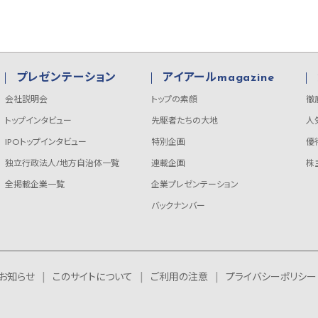
プレゼンテーション
アイアールmagazine
会社説明会
トップの素顔
徹
トップインタビュー
先駆者たちの大地
人
IPOトップインタビュー
特別企画
優
独立行政法人/地方自治体一覧
連載企画
株
全掲載企業一覧
企業プレゼンテーション
バックナンバー
お知らせ
このサイトについて
ご利用の注意
プライバシーポリシー