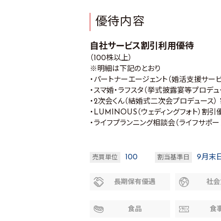
優待内容
自社サービス割引利用優待
（100株以上）
※明細は下記のとおり
・パートナーエージェント（婚活支援サービ
・スマ婚・ラフスタ（挙式披露宴等プロデュー
・2次会くん（結婚式二次会プロデュース） 
・LUMINOUS（ウェディングフォト）割引優
・ライフプランニング相談会（ライフサポー
100
9月末
売買単位
割当基準日
長期保有優遇
社会
食品
食