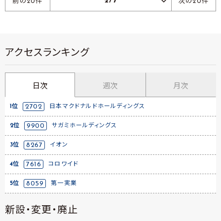
2/7
前の20件
次の20件
アクセスランキング
日次
週次
月次
1位
2702
日本マクドナルドホールディングス
2位
9900
サガミホールディングス
3位
8267
イオン
4位
7616
コロワイド
5位
8059
第一実業
新設・変更・廃止