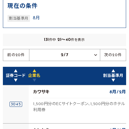
現在の条件
8月
割当基準月
131
21～40
件中
件を表示
2/7
前の20件
次の20件
▲
▲
▲
証券コード
企業名
割当基準月
▼
▼
▼
カワサキ
8月
2月
1,500円分のECサイトクーポン、1,500円分のホテル
3045
利用券