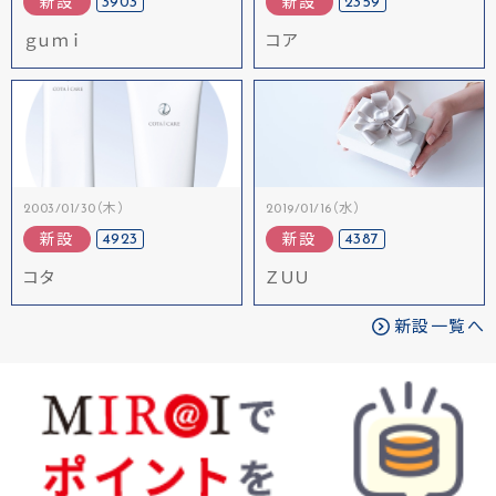
3903
2359
新設
新設
ｇｕｍｉ
コア
2003/01/30（木）
2019/01/16（水）
4923
4387
新設
新設
コタ
ＺＵＵ
新設一覧へ