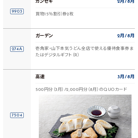
カンセキ
2月
8月
9903
買物15％割引券2枚
ガーデン
2月
8月
壱角家・山下本気うどん全店で使える優待食事券ま
274A
たはデジタルギフト（R）
高速
3月
8月
500円分（3月）/2,000円分（8月）のQUOカード
7504