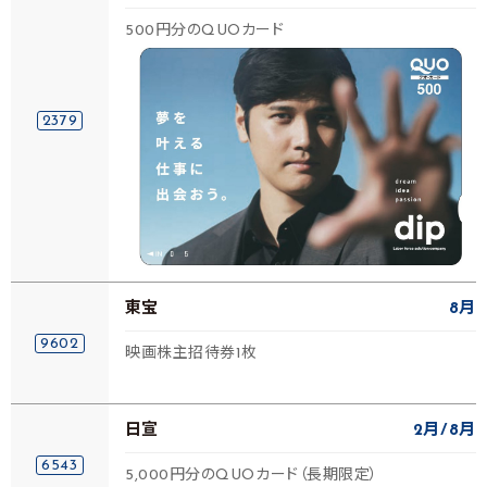
500円分のQUOカード
2379
東宝
8月
9602
映画株主招待券1枚
日宣
2月
8月
6543
5,000円分のQUOカード（長期限定）