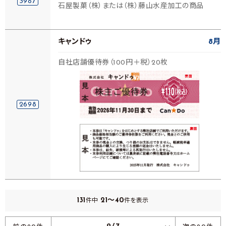
3987
石屋製菓（株）または（株）藤山水産加工の商品
キャンドゥ
8月
自社店舗優待券（100円＋税）20枚
2698
131
21～40
件中
件を表示