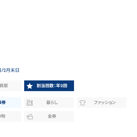
日/2月末日
貢献
割当回数：年2回
事券
暮らし
ファッション
り物
金券