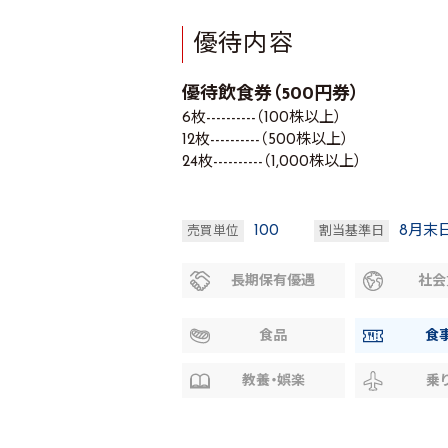
優待内容
優待飲食券（500円券）
6枚----------（100株以上）
12枚----------（500株以上）
24枚----------（1,000株以上）
100
8月末
売買単位
割当基準日
長期保有優遇
社会
食品
食
教養・娯楽
乗