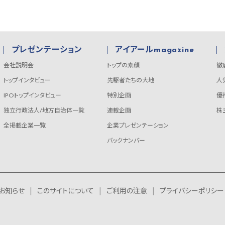
プレゼンテーション
アイアールmagazine
会社説明会
トップの素顔
徹
トップインタビュー
先駆者たちの大地
人
IPOトップインタビュー
特別企画
優
独立行政法人/地方自治体一覧
連載企画
株
全掲載企業一覧
企業プレゼンテーション
バックナンバー
お知らせ
このサイトについて
ご利用の注意
プライバシーポリシー