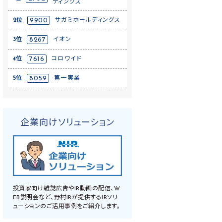
ディングス
2位
9900
サガミホールディングス
3位
8267
イオン
4位
7616
コロワイド
5位
8059
第一実業
企業向けソリューション
投資家向け雑誌広告やIR動画の配信、W
EB説明会など、野村IRが提供するIRソリ
ューションのご活用事例をご紹介します。