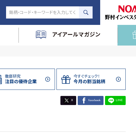
アイアールマガジン
徹底研究
今すぐチェック！
注目の
優待企業
今月の割当
銘柄
X
facebook
LINE