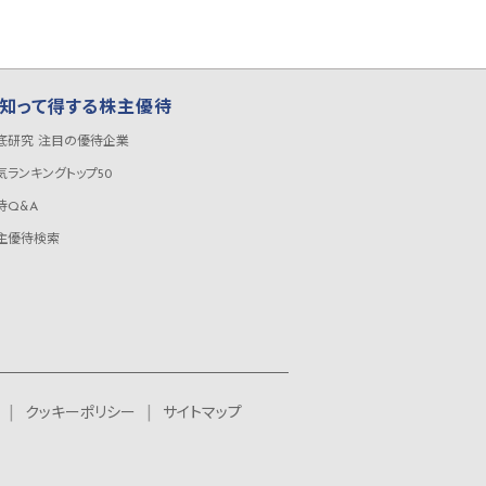
知って得する株主優待
底研究 注目の優待企業
気ランキングトップ50
待Q&A
主優待検索
クッキーポリシー
サイトマップ