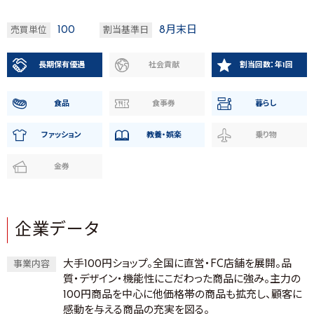
100
8月末日
売買単位
割当基準日
長期保有優遇
社会貢献
割当回数：年1回
食品
食事券
暮らし
ファッション
教養・娯楽
乗り物
金券
企業データ
大手100円ショップ。全国に直営・FC店舗を展開。品
事業内容
質・デザイン・機能性にこだわった商品に強み。主力の
100円商品を中心に他価格帯の商品も拡充し、顧客に
感動を与える商品の充実を図る。