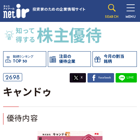
投資家のための
企業情報サイト
SEARCH
MENU
注目の
今月の割当
銘柄ランキング
TOP 50
優待企業
銘柄
2698
X
facebook
LINE
キャンドゥ
優待内容