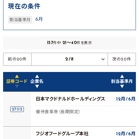
現在の条件
6月
割当基準月
157
21～40
件中
件を表示
2/8
前の20件
次の20件
▲
▲
▲
証券コード
企業名
割当基準月
▼
▼
▼
日本マクドナルドホールディングス
12月
6月
2702
優待食事券（長期限定）
フジオフードグループ本社
12月
6月