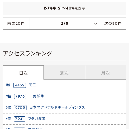
157
21～40
件中
件を表示
2/8
前の20件
次の20件
アクセスランキング
日次
週次
月次
1位
4452
花王
2位
7976
三菱鉛筆
3位
2702
日本マクドナルドホールディングス
4位
7241
フタバ産業