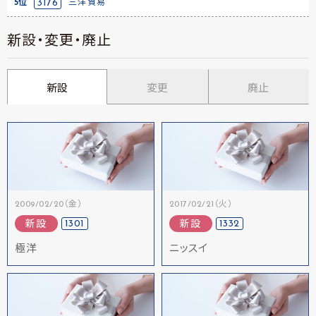
5位
3176
三洋貿易
新設・変更・廃止
新設
変更
廃止
2009/02/20（金）
2017/02/21（火）
1301
1332
新設
新設
極洋
ニッスイ