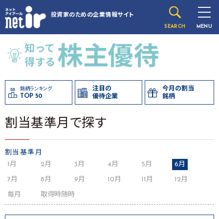
投資家のための
企業情報サイト
SEARCH
MENU
注目の
今月の割当
銘柄ランキング
TOP 50
優待企業
銘柄
割当基準月で探す
割当基準月
1月
2月
3月
4月
5月
6月
7月
8月
9月
10月
11月
12月
毎月
取得時随時