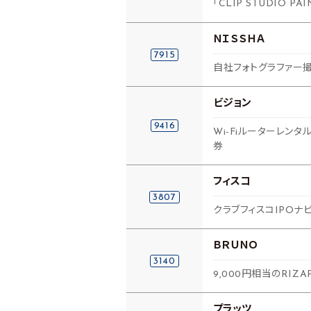
「CLIP STUDIO 
ＮＩＳＳＨＡ
7915
自社フォトグラファー
ビジョン
9416
Wi-Fiルーターレン
券
フィスコ
3807
クラブフィスコIPOナ
ＢＲＵＮＯ
3140
9,000円相当のRIZ
プラッツ