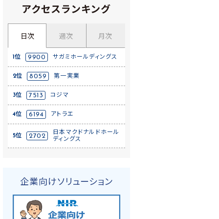
アクセスランキング
日次
週次
月次
1位
9900
サガミホールディングス
2位
8059
第一実業
3位
7513
コジマ
4位
6194
アトラエ
日本マクドナルドホール
5位
2702
ディングス
企業向けソリューション