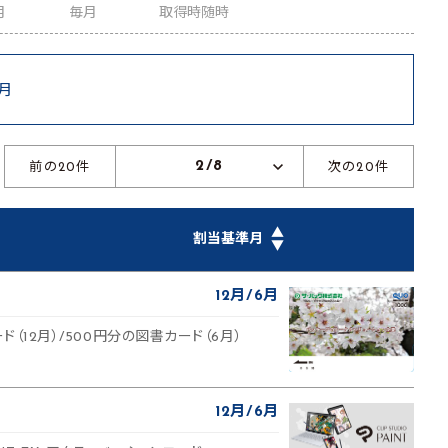
月
毎月
取得時随時
6月
2/8
前の20件
次の20件
▲
割当基準月
▼
12月
6月
ード（12月）/500円分の図書カード（6月）
12月
6月