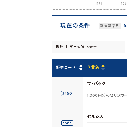
11月
12
現在の条件
割当基準月
157
21～40
件中
件を表示
▲
▲
証券コード
企業名
▼
▼
ザ・パック
3950
1,000円分のQUOカ
セルシス
3663