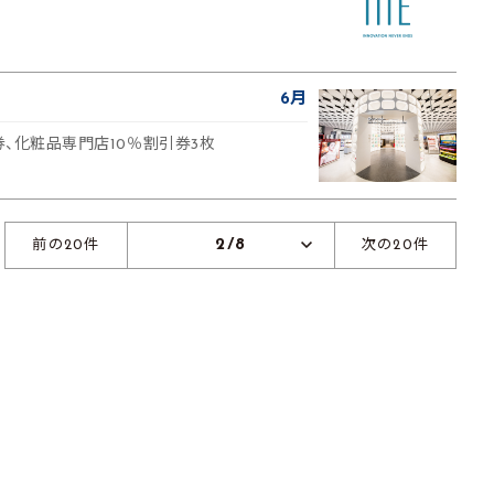
6月
待券、化粧品専門店10％割引券3枚
2/8
前の20件
次の20件