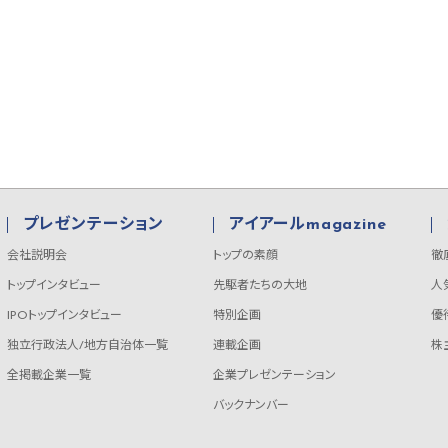
プレゼンテーション
アイアールmagazine
会社説明会
トップの素顔
徹
トップインタビュー
先駆者たちの大地
人
IPOトップインタビュー
特別企画
優
独立行政法人/地方自治体一覧
連載企画
株
全掲載企業一覧
企業プレゼンテーション
バックナンバー