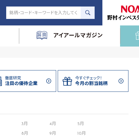
アイアールマガジン
徹底研究
今すぐチェック！
注目の
優待企業
今月の割当
銘柄
月
3月
4月
5月
8月
9月
10月