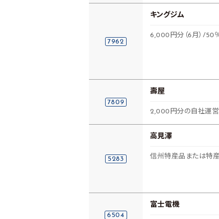
キングジム
6,000円分（6月）/
7962
壽屋
7809
2,000円分の自社運
高見澤
信州特産品または特
5283
富士電機
6504