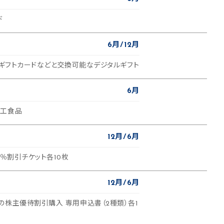
ド
6月
12月
zonギフトカードなどと交換可能なデジタルギフト
6月
加工食品
12月
6月
5％割引チケット各10枚
12月
6月
の株主優待割引購入 専用申込書（2種類）各1