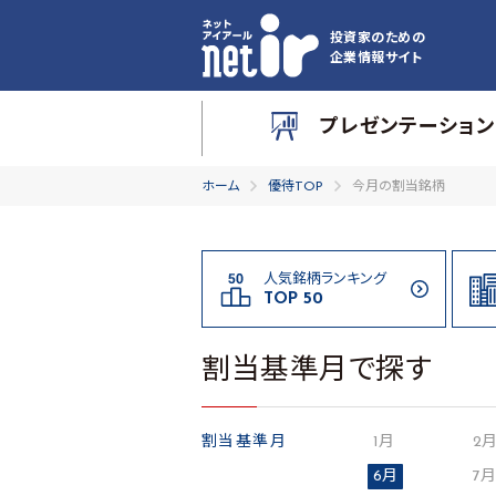
投資家のための
企業情報サイト
プレゼンテーション
ホーム
優待TOP
今月の割当銘柄
人気銘柄ランキング
TOP 50
割当基準月で探す
割当基準月
1月
2
6月
7月