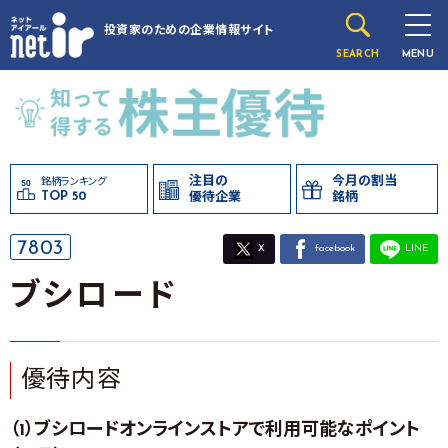
投資家のための
企業情報サイト
SEARCH
MENU
注目の
今月の割当
銘柄ランキング
TOP 50
優待企業
銘柄
7803
X
facebook
LINE
ブシロード
優待内容
（1）ブシロードオンラインストアで利用可能なポイント