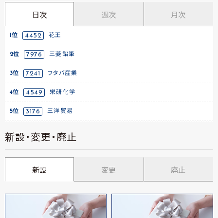
日次
週次
月次
1位
4452
花王
2位
7976
三菱鉛筆
3位
7241
フタバ産業
4位
4549
栄研化学
5位
3176
三洋貿易
新設・変更・廃止
新設
変更
廃止