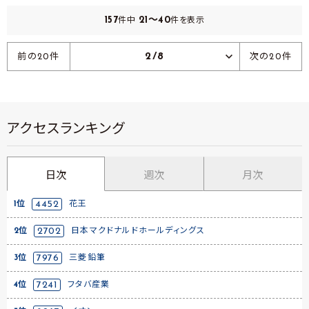
157
21～40
件中
件を表示
2/8
前の20件
次の20件
アクセスランキング
日次
週次
月次
1位
4452
花王
2位
2702
日本マクドナルドホールディングス
3位
7976
三菱鉛筆
4位
7241
フタバ産業