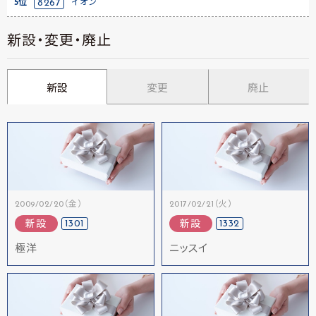
5位
8267
イオン
新設・変更・廃止
新設
変更
廃止
2009/02/20（金）
2017/02/21（火）
1301
1332
新設
新設
極洋
ニッスイ