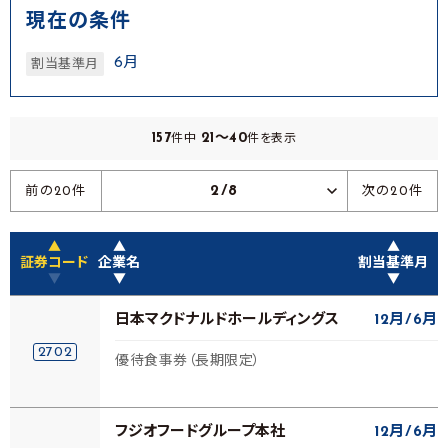
現在の条件
6月
割当基準月
157
21～40
件中
件を表示
2/8
前の20件
次の20件
▲
▲
▲
証券コード
企業名
割当基準月
▼
▼
▼
日本マクドナルドホールディングス
12月
6月
2702
優待食事券（長期限定）
フジオフードグループ本社
12月
6月