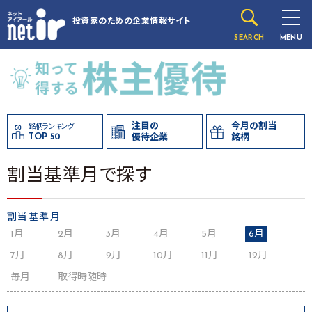
投資家のための
企業情報サイト
SEARCH
MENU
注目の
今月の割当
銘柄ランキング
TOP 50
優待企業
銘柄
割当基準月で探す
割当基準月
1月
2月
3月
4月
5月
6月
7月
8月
9月
10月
11月
12月
毎月
取得時随時