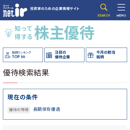
投資家のための
企業情報サイト
SEARCH
MENU
注目の
今月の割当
銘柄ランキング
TOP 50
優待企業
銘柄
優待検索結果
現在の条件
長期保有優遇
優待の特徴