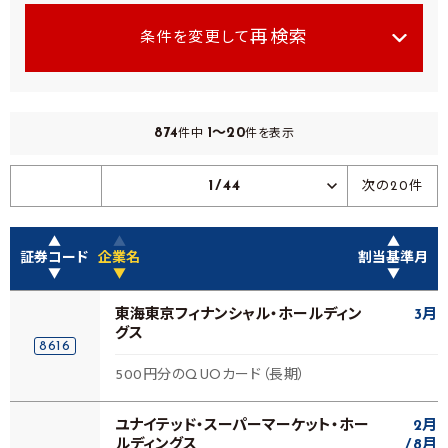
再検索
条件を変更して
874
1～20
件中
件を表示
1/44
次の20件
▲
▲
▲
証券コード
企業名
割当基準月
▼
▼
▼
東海東京フィナンシャル・ホールディン
3月
グス
8616
500円分のQUOカード（長期）
ユナイテッド・スーパーマーケット・ホー
2月
ルディングス
8月