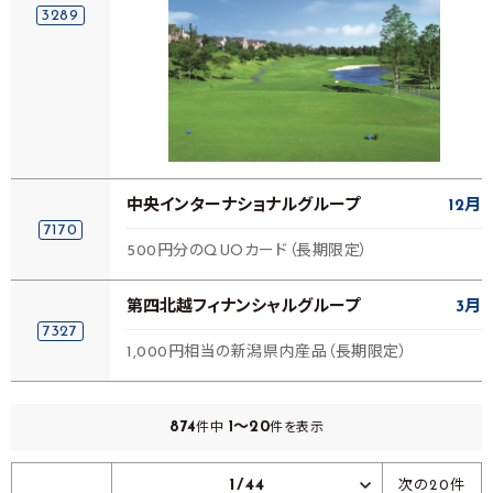
3289
中央インターナショナルグループ
12月
7170
500円分のQUOカード（長期限定）
第四北越フィナンシャルグループ
3月
7327
1,000円相当の新潟県内産品（長期限定）
874
1～20
件中
件を表示
1/44
次の20件