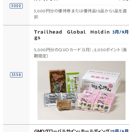
3222
3,000円分の優待券または優待品12品から1品を選
択
Ｔｒａｉｌｈｅａｄ Ｇｌｏｂａｌ Ｈｏｌｄｉｎ
3月
9月
ｇｓ
5,000円分のQUOカード（3月）、2,050ポイント（長
期限定）
3358
ＧＭＯグローバルサイン・ホールディング
12月
6月