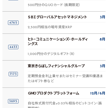
500円分のQUOカード（長期限定）
ＳＢＩグローバルアセットマネジメント
3月
4765
2,500円相当の暗号資産XRP
ヒト・コミュニケーションズ・ホールディ
8月
ングス
4433
1,000円分のデジタルギフト（R）
東京きらぼしフィナンシャルグループ
3月
7173
定期預金金利上乗せまたはセミナー受講料優遇ま
たはギフト券など
ＧＭＯプロダクトプラットフォーム
12月
6月
3695
自社株式買付代金×0.03％相当のビットコイン（長