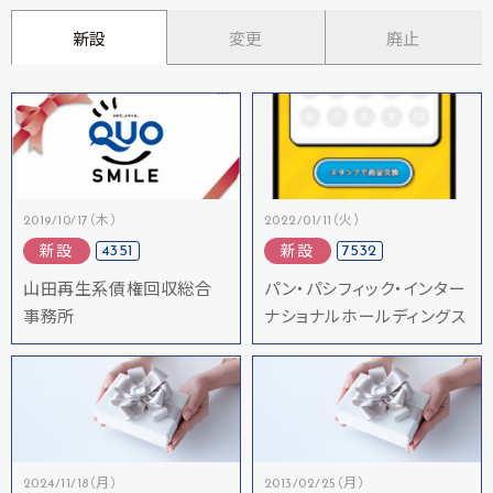
新設
変更
廃止
2019/10/17（木）
2022/01/11（火）
4351
7532
新設
新設
山田再生系債権回収総合
パン・パシフィック・インター
事務所
ナショナルホールディングス
2024/11/18（月）
2013/02/25（月）