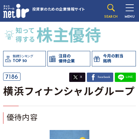
投資家のための
企業情報サイト
SEARCH
MENU
注目の
今月の割当
銘柄ランキング
TOP 50
優待企業
銘柄
7186
X
facebook
LINE
横浜フィナンシャルグループ
優待内容