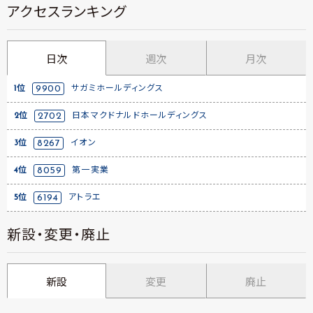
アクセスランキング
日次
週次
月次
1位
9900
サガミホールディングス
2位
2702
日本マクドナルドホールディングス
3位
8267
イオン
4位
8059
第一実業
5位
6194
アトラエ
新設・変更・廃止
新設
変更
廃止