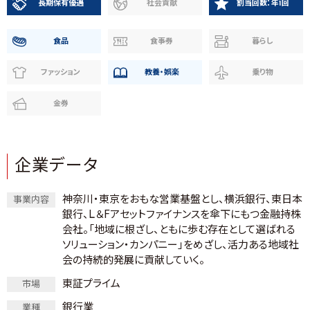
長期保有優遇
社会貢献
割当回数：年1回
食品
食事券
暮らし
ファッション
教養・娯楽
乗り物
金券
企業データ
神奈川・東京をおもな営業基盤とし、横浜銀行、東日本
事業内容
銀行、L＆Fアセットファイナンスを傘下にもつ金融持株
会社。「地域に根ざし、ともに歩む存在として選ばれる
ソリューション・カンパニー」をめざし、活力ある地域社
会の持続的発展に貢献していく。
東証プライム
市場
銀行業
業種