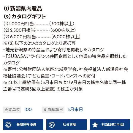
（1）新潟県内産品
（2）カタログギフト
（1）1,000円相当----------（300株以上）
（2）2,500円相当----------（600株以上）
（2）6,000円相当----------（6,000株以上）
※（2）以下の2つのカタログより選択可
・地元新潟県の特産品および寄付を掲載したカタログ
・TSUBASAアライアンス共同企画として他県の特産品を掲載した
カタログ
※寄付：公益財団法人第四北越奨学会、社会福祉法人新潟県社会
福祉協議会（子ども食堂・フードバンク）への寄付
※1年以上継続保有（3月末日および9月末日の株主名簿に同一株
主番号で連続3回以上記載）の株主が対象
100
3月末日
売買単位
割当基準日
長期保有優遇
社会貢献
割当回数：年1回