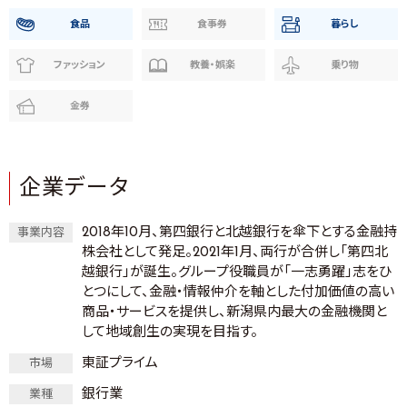
食品
食事券
暮らし
ファッション
教養・娯楽
乗り物
金券
企業データ
2018年10月、第四銀行と北越銀行を傘下とする金融持
事業内容
株会社として発足。2021年1月、両行が合併し「第四北
越銀行」が誕生。グループ役職員が「一志勇躍」志をひ
とつにして、金融・情報仲介を軸とした付加価値の高い
商品・サービスを提供し、新潟県内最大の金融機関と
して地域創生の実現を目指す。
東証プライム
市場
銀行業
業種