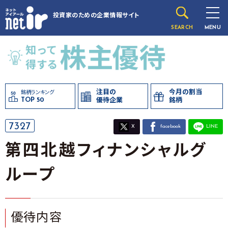
投資家のための
企業情報サイト
SEARCH
MENU
注目の
今月の割当
銘柄ランキング
TOP 50
優待企業
銘柄
7327
X
facebook
LINE
第四北越フィナンシャルグ
ループ
優待内容