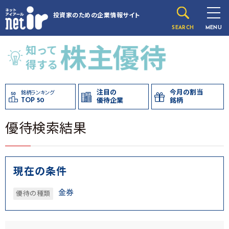
投資家のための
企業情報サイト
SEARCH
MENU
注目の
今月の割当
銘柄ランキング
TOP 50
優待企業
銘柄
優待検索結果
現在の条件
金券
優待の種類