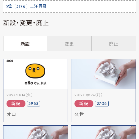
5位
3176
三洋貿易
新設・変更・廃止
新設
変更
廃止
2023/11/14（火）
2012/09/24（月）
3983
2708
新設
新設
オロ
久世