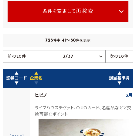
再検索
条件を変更して
726
41～60
件中
件を表示
3/37
前の20件
次の20件
▲
▲
▲
証券コード
企業名
割当基準月
▼
▼
▼
ヒビノ
3月
ライブハウスチケット、QUOカード、名産品などと交
換可能なポイント