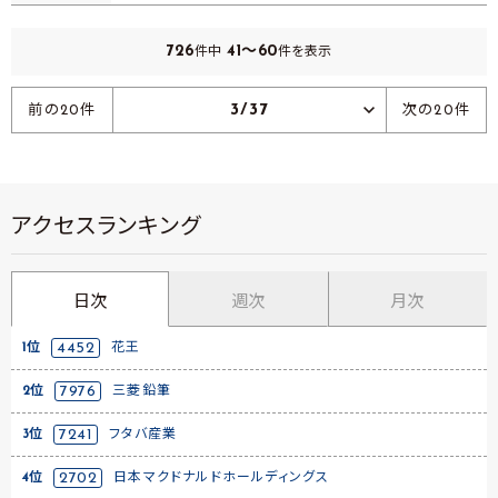
726
41～60
件中
件を表示
3/37
前の20件
次の20件
アクセスランキング
日次
週次
月次
1位
4452
花王
2位
7976
三菱鉛筆
3位
7241
フタバ産業
4位
2702
日本マクドナルドホールディングス