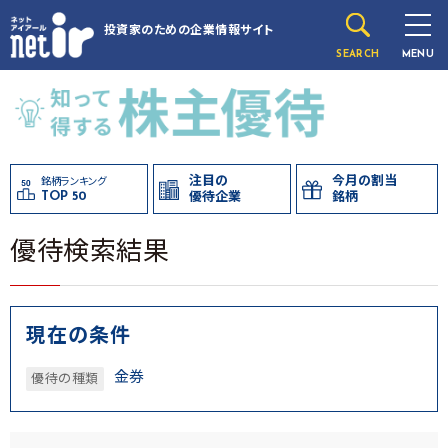
投資家のための
企業情報サイト
SEARCH
MENU
注目の
今月の割当
銘柄ランキング
TOP 50
優待企業
銘柄
優待検索結果
現在の条件
金券
優待の種類