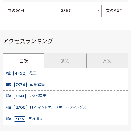
2/37
前の20件
次の20件
アクセスランキング
日次
週次
月次
1位
4452
花王
2位
7976
三菱鉛筆
3位
7241
フタバ産業
4位
2702
日本マクドナルドホールディングス
5位
3176
三洋貿易