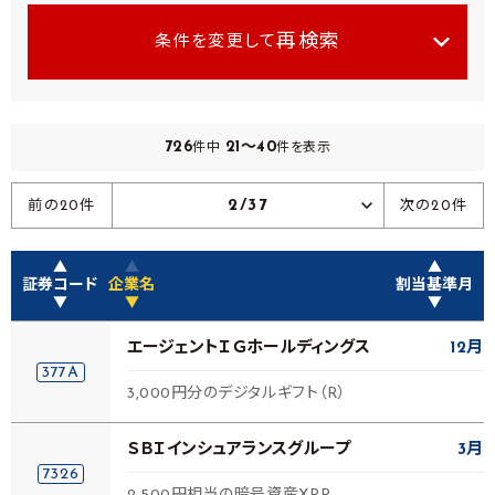
再検索
条件を変更して
726
21～40
件中
件を表示
2/37
前の20件
次の20件
▲
▲
▲
証券コード
企業名
割当基準月
▼
▼
▼
エージェントＩＧホールディングス
12月
377A
3,000円分のデジタルギフト（R）
ＳＢＩインシュアランスグループ
3月
7326