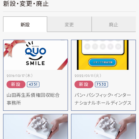
新設・変更・廃止
新設
変更
廃止
2019/10/17（木）
2022/01/11（火）
4351
7532
新設
新設
山田再生系債権回収総合
パン・パシフィック・インター
事務所
ナショナルホールディングス