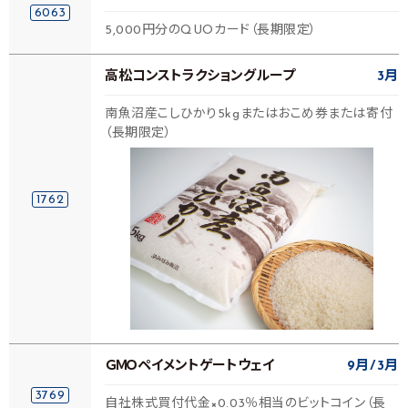
6063
5,000円分のQUOカード（長期限定）
高松コンストラクショングループ
3月
南魚沼産こしひかり5kgまたはおこめ券または寄付
（長期限定）
1762
ＧＭＯペイメントゲートウェイ
9月
3月
3769
自社株式買付代金×0.03％相当のビットコイン（長