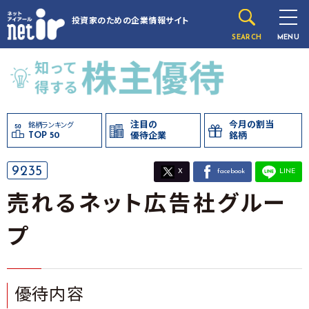
投資家のための
企業情報サイト
SEARCH
MENU
注目の
今月の割当
銘柄ランキング
TOP 50
優待企業
銘柄
9235
X
facebook
LINE
売れるネット広告社グルー
プ
優待内容