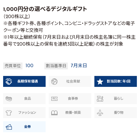
1,000円分の選べるデジタルギフト
（200株以上）
※各種ギフト券、各種ポイント、コンビニ・ドラッグストアなどの電子
クーポン等と交換可
※1年以上継続保有（7月末日および1月末日の株主名簿に同一株主
番号で200株以上の保有を連続3回以上記載）の株主が対象
100
7月末日
売買単位
割当基準日
長期保有優遇
社会貢献
割当回数：年1回
食品
食事券
暮らし
ファッション
教養・娯楽
乗り物
金券