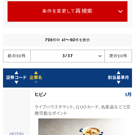
再検索
条件を変更して
726
41～60
件中
件を表示
3/37
前の20件
次の20件
▲
▲
▲
証券コード
企業名
割当基準月
▼
▼
▼
ヒビノ
3月
ライブハウスチケット、QUOカード、名産品などと交
換可能なポイント