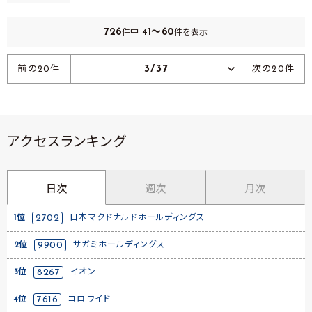
726
41～60
件中
件を表示
3/37
前の20件
次の20件
アクセスランキング
日次
週次
月次
1位
2702
日本マクドナルドホールディングス
2位
9900
サガミホールディングス
3位
8267
イオン
4位
7616
コロワイド