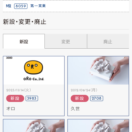
5位
8059
第一実業
新設・変更・廃止
新設
変更
廃止
2023/11/14（火）
2012/09/24（月）
3983
2708
新設
新設
オロ
久世