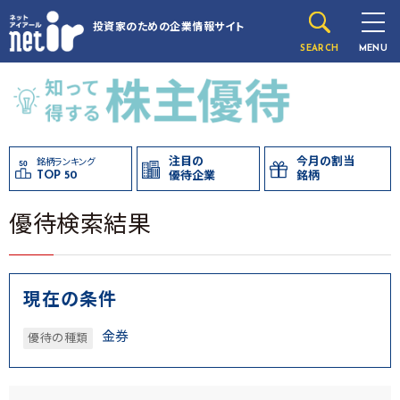
投資家のための
企業情報サイト
SEARCH
MENU
注目の
今月の割当
銘柄ランキング
TOP 50
優待企業
銘柄
優待検索結果
現在の条件
金券
優待の種類