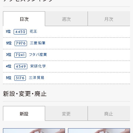
日次
週次
月次
1位
4452
花王
2位
7976
三菱鉛筆
3位
7241
フタバ産業
4位
4549
栄研化学
5位
3176
三洋貿易
新設・変更・廃止
新設
変更
廃止