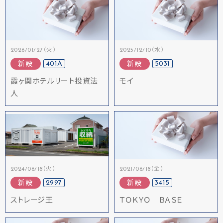
2026/01/27（火）
2025/12/10（水）
401A
5031
新設
新設
霞ヶ関ホテルリート投資法
モイ
人
2024/06/18（火）
2021/06/18（金）
2997
3415
新設
新設
ストレージ王
ＴＯＫＹＯ ＢＡＳＥ