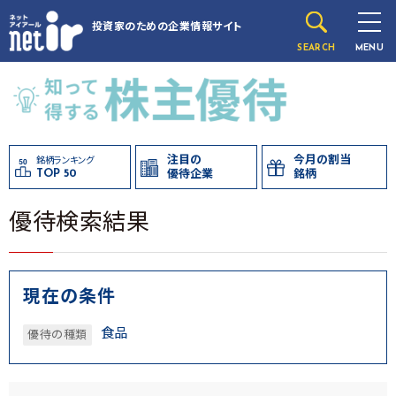
投資家のための
企業情報サイト
SEARCH
MENU
注目の
今月の割当
銘柄ランキング
TOP 50
優待企業
銘柄
優待検索結果
現在の条件
食品
優待の種類