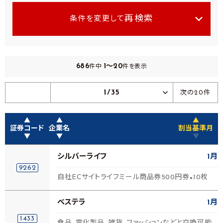
再検索
条件を変更して
686
1～20
件中
件を表示
1/35
次の20件
▲
▲
▲
証券コード
企業名
割当基準月
▼
▼
▼
シルバーライフ
1月
9262
自社ECサイトライフミール商品券500円券×10枚
ベステラ
1月
1433