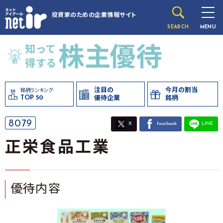
投資家のための
企業情報サイト
SEARCH
MENU
注目の
今月の割当
銘柄ランキング
TOP 50
優待企業
銘柄
8079
X
facebook
LINE
正栄食品工業
優待内容