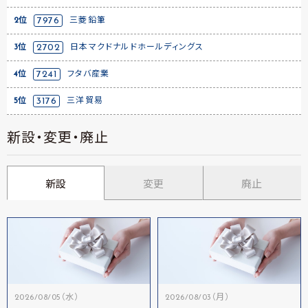
2位
7976
三菱鉛筆
3位
2702
日本マクドナルドホールディングス
4位
7241
フタバ産業
5位
3176
三洋貿易
新設・変更・廃止
新設
変更
廃止
2026/08/05（水）
2026/08/03（月）