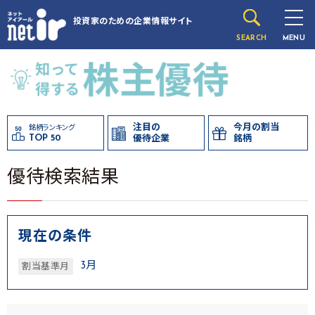
投資家のための
企業情報サイト
SEARCH
MENU
注目の
今月の割当
銘柄ランキング
TOP 50
優待企業
銘柄
優待検索結果
現在の条件
3月
割当基準月