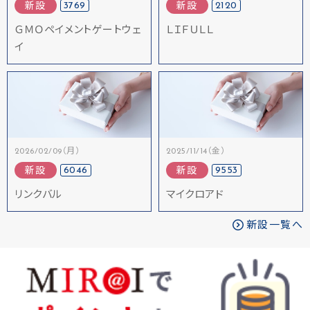
3769
2120
新設
新設
ＧＭＯペイメントゲートウェ
ＬＩＦＵＬＬ
イ
2026/02/09（月）
2025/11/14（金）
6046
9553
新設
新設
リンクバル
マイクロアド
新設一覧へ