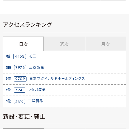
アクセスランキング
日次
週次
月次
1位
4452
花王
2位
7976
三菱鉛筆
3位
2702
日本マクドナルドホールディングス
4位
7241
フタバ産業
5位
3176
三洋貿易
新設・変更・廃止