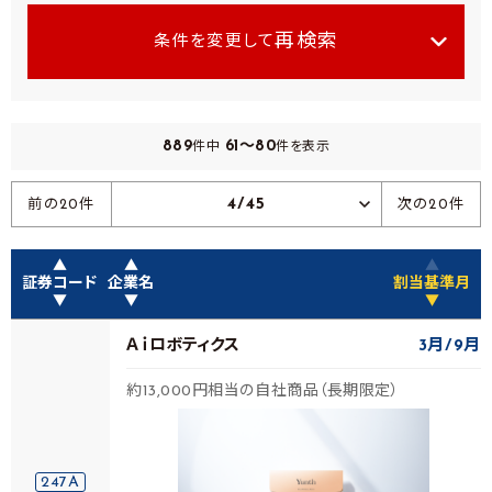
再検索
条件を変更して
889
61～80
件中
件を表示
4/45
前の20件
次の20件
▲
▲
▲
証券コード
企業名
割当基準月
▼
▼
▼
Ａｉロボティクス
3月
9月
約13,000円相当の自社商品（長期限定）
247A