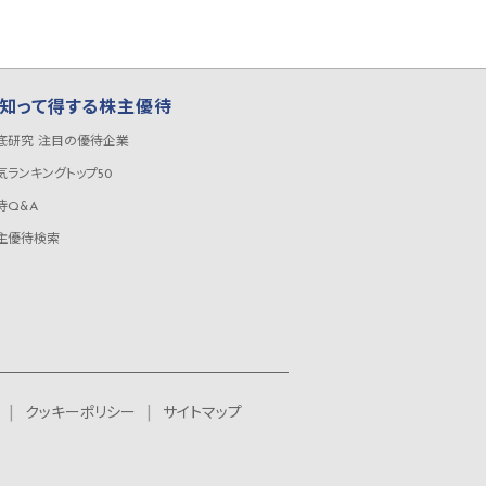
知って得する株主優待
底研究 注目の優待企業
気ランキングトップ50
待Q&A
主優待検索
クッキーポリシー
サイトマップ