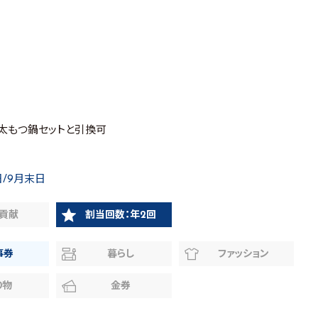
明太もつ鍋セットと引換可
日/9月末日
貢献
割当回数：年2回
事券
暮らし
ファッション
り物
金券