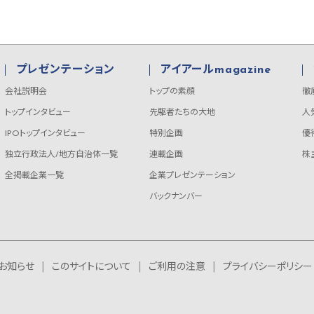
プレゼンテーション
アイアールmagazine
会社説明会
トップの素顔
徹
トップインタビュー
先駆者たちの大地
人
IPOトップインタビュー
特別企画
優
独立行政法人/地方自治体一覧
連載企画
株
全掲載企業一覧
企業プレゼンテーション
バックナンバー
お知らせ
このサイトについて
ご利用の注意
プライバシーポリシー