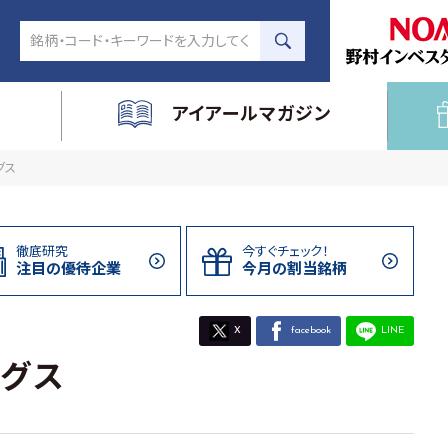
アイアールマガジン
グス
徹底研究
今すぐチェック！
注目の
優待企業
今月の割当
銘柄
X
facebook
LINE
グス