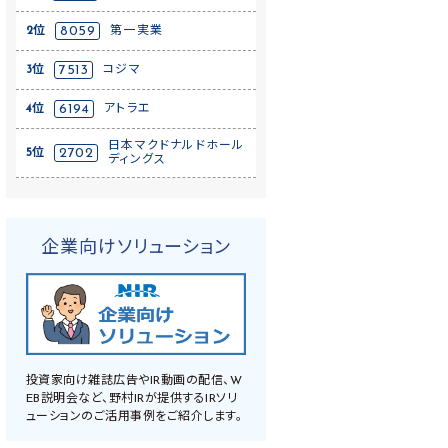
2位
8059
第一実業
3位
7513
コジマ
4位
6194
アトラエ
日本マクドナルドホール
5位
2702
ディングス
企業向けソリューション
投資家向け雑誌広告やIR動画の配信、W
EB説明会など、野村IRが提供するIRソリ
ューションのご活用事例をご紹介します。