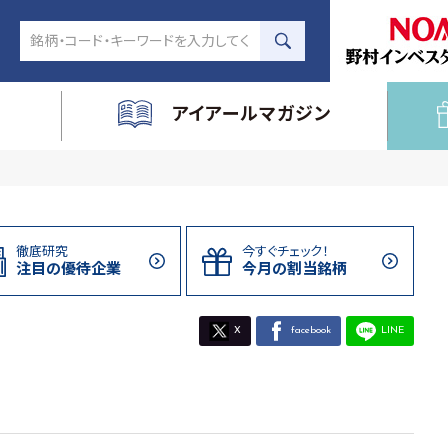
アイアールマガジン
徹底研究
今すぐチェック！
注目の
優待企業
今月の割当
銘柄
X
facebook
LINE