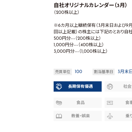
自社オリジナルカレンダー（3月）
（200株以上）
※6カ月以上継続保有（3月末日および
回以上記載）の株主には下記のとおり自
500円分---（200株以上）
1,000円分---（400株以上）
3,000円分---（1,000株以上）
100
3月末
売買単位
割当基準日
長期保有優遇
社会
食品
食
教養・娯楽
乗