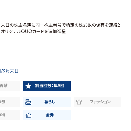
9月末日の株主名簿に同一株主番号で所定の株式数の保有を連続2
社オリジナルQUOカードを追加進呈
日/9月末日
貢献
割当回数：年2回
事券
暮らし
ファッション
り物
金券