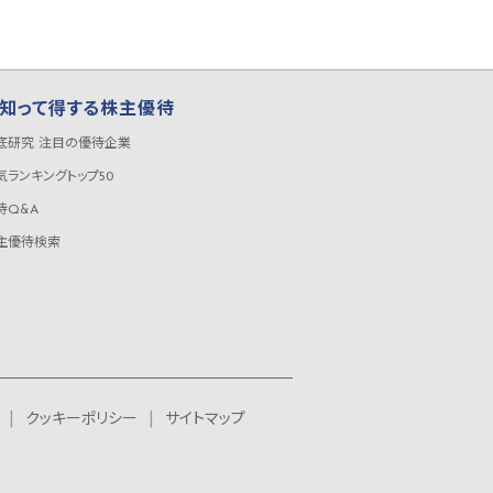
知って得する株主優待
底研究 注目の優待企業
気ランキングトップ50
待Q&A
主優待検索
クッキーポリシー
サイトマップ