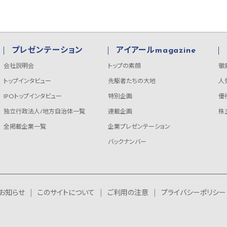
プレゼンテーション
アイアールmagazine
会社説明会
トップの素顔
徹
トップインタビュー
先駆者たちの大地
人
IPOトップインタビュー
特別企画
優
独立行政法人/地方自治体一覧
連載企画
株
全掲載企業一覧
企業プレゼンテーション
バックナンバー
お知らせ
このサイトについて
ご利用の注意
プライバシーポリシー