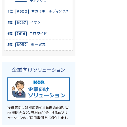
ディングス
2位
9900
サガミホールディングス
3位
8267
イオン
4位
7616
コロワイド
5位
8059
第一実業
企業向けソリューション
投資家向け雑誌広告やIR動画の配信、W
EB説明会など、野村IRが提供するIRソリ
ューションのご活用事例をご紹介します。