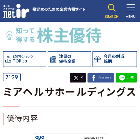
投資家のための
企業情報サイト
SEARCH
MENU
注目の
今月の割当
銘柄ランキング
TOP 50
優待企業
銘柄
7129
X
facebook
LINE
ミアヘルサホールディングス
優待内容