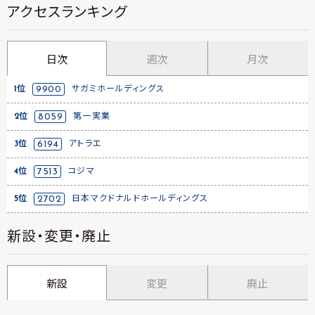
アクセスランキング
日次
週次
月次
1位
9900
サガミホールディングス
2位
8059
第一実業
3位
6194
アトラエ
4位
7513
コジマ
5位
2702
日本マクドナルドホールディングス
新設・変更・廃止
新設
変更
廃止