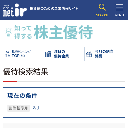
投資家のための
企業情報サイト
SEARCH
MENU
注目の
今月の割当
銘柄ランキング
TOP 50
優待企業
銘柄
優待検索結果
現在の条件
2月
割当基準月