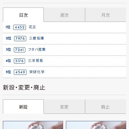
日次
週次
月次
1位
4452
花王
2位
7976
三菱鉛筆
3位
7241
フタバ産業
4位
3176
三洋貿易
5位
4549
栄研化学
新設・変更・廃止
新設
変更
廃止