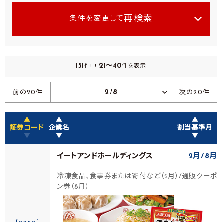
再検索
条件を変更して
151
21～40
件中
件を表示
2/8
前の20件
次の20件
▲
▲
▲
証券コード
企業名
割当基準月
▼
▼
▼
イートアンドホールディングス
2月
8月
冷凍食品、食事券または寄付など（2月）/通販クーポ
ン券（8月）