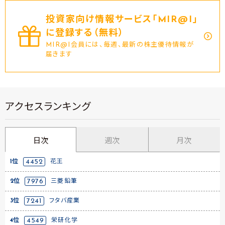
投資家向け情報サービス｢MIR@I｣
に登録する（無料）
MIR@I会員には、毎週、最新の株主優待情報が
届きます
アクセスランキング
日次
週次
月次
1位
4452
花王
2位
7976
三菱鉛筆
3位
7241
フタバ産業
4位
4549
栄研化学