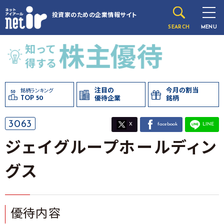
投資家のための
企業情報サイト
SEARCH
MENU
注目の
今月の割当
銘柄ランキング
TOP 50
優待企業
銘柄
3063
X
facebook
LINE
ジェイグループホールディン
グス
優待内容