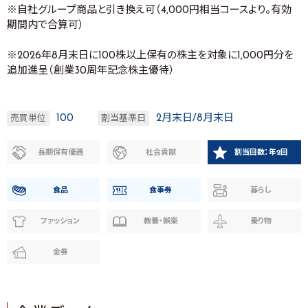
※自社グループ商品と引き換え可（4,000円相当コースより。有効
期間内で合算可）
※2026年8月末日に100株以上保有の株主を対象に1,000円分を
追加進呈（創業30周年記念株主優待）
100
2月末日/8月末日
売買単位
割当基準日
長期保有優遇
社会貢献
割当回数：年2回
食品
食事券
暮らし
ファッション
教養・娯楽
乗り物
金券