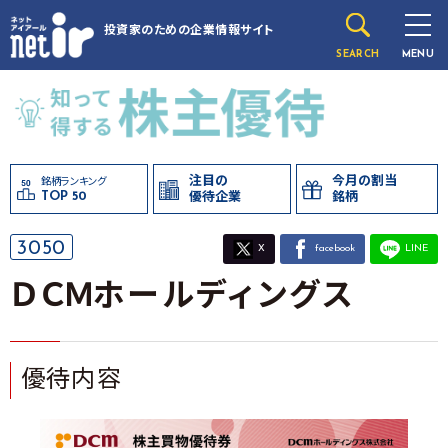
投資家のための
企業情報サイト
SEARCH
MENU
注目の
今月の割当
銘柄ランキング
TOP 50
優待企業
銘柄
3050
X
facebook
LINE
ＤＣＭホールディングス
優待内容