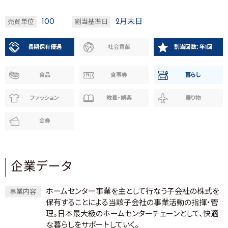
100
2月末日
売買単位
割当基準日
長期保有優遇
社会貢献
割当回数：年1回
食品
食事券
暮らし
ファッション
教養・娯楽
乗り物
金券
企業データ
ホームセンター事業を主として行なう子会社の株式を
事業内容
保有することによる当該子会社の事業活動の指揮・管
理。日本最大級のホームセンターチェーンとして、快適
な暮らしをサポートしていく。