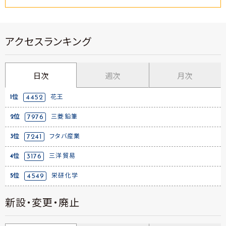
アクセスランキング
日次
週次
月次
1位
4452
花王
2位
7976
三菱鉛筆
3位
7241
フタバ産業
4位
3176
三洋貿易
5位
4549
栄研化学
新設・変更・廃止