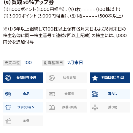
（2）買取30％アップ券
（1）1,000ポイント（1,000円相当）、（2）1枚----------（100株以上）
（1）3,000ポイント（3,000円相当）、（2）1枚----------（500株以上）
※（1）3年以上継続して100株以上保有（2月末日および8月末日の
株主名簿に同一株主番号で連続7回以上記載）の株主には、1,000
円分を追加付与
100
2月末日
売買単位
割当基準日
長期保有優遇
社会貢献
割当回数：年1回
食品
食事券
暮らし
ファッション
教養・娯楽
乗り物
金券