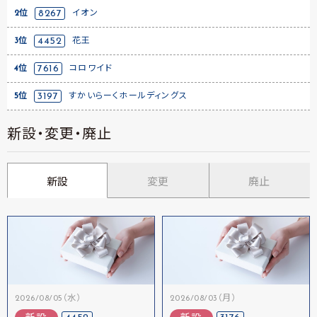
2位
8267
イオン
3位
4452
花王
4位
7616
コロワイド
5位
3197
すかいらーくホールディングス
新設・変更・廃止
新設
変更
廃止
2026/08/05（水）
2026/08/03（月）