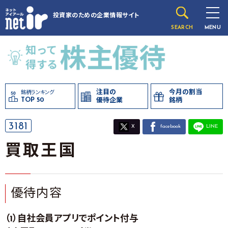
投資家のための
企業情報サイト
SEARCH
MENU
注目の
今月の割当
銘柄ランキング
TOP 50
優待企業
銘柄
3181
X
facebook
LINE
買取王国
優待内容
（1）自社会員アプリでポイント付与