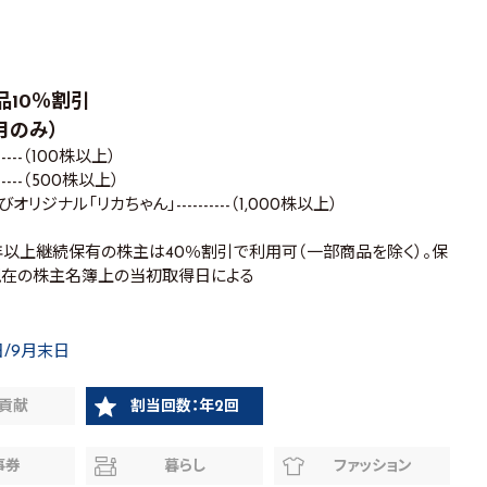
品10％割引
月のみ）
----（100株以上）
----（500株以上）
リジナル「リカちゃん」----------（1,000株以上）
3年以上継続保有の株主は40％割引で利用可（一部商品を除く）。保
現在の株主名簿上の当初取得日による
日/9月末日
貢献
割当回数：年2回
事券
暮らし
ファッション