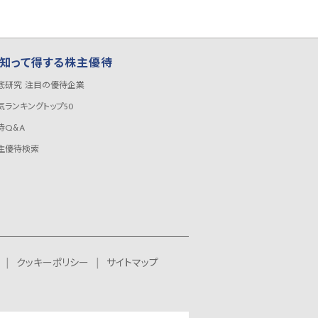
知って得する株主優待
底研究 注目の優待企業
気ランキングトップ50
待Q&A
主優待検索
クッキーポリシー
サイトマップ