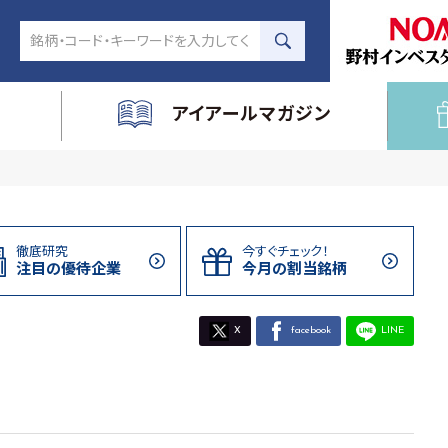
アイアールマガジン
徹底研究
今すぐチェック！
注目の
優待企業
今月の割当
銘柄
X
facebook
LINE