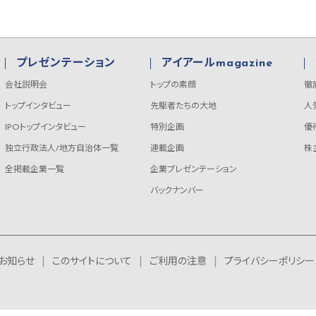
プレゼンテーション
アイアールmagazine
会社説明会
トップの素顔
徹
トップインタビュー
先駆者たちの大地
人
IPOトップインタビュー
特別企画
優
独立行政法人/地方自治体一覧
連載企画
株
全掲載企業一覧
企業プレゼンテーション
バックナンバー
お知らせ
このサイトについて
ご利用の注意
プライバシーポリシー