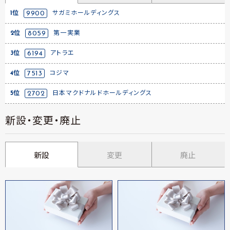
1位
9900
サガミホールディングス
2位
8059
第一実業
3位
6194
アトラエ
4位
7513
コジマ
5位
2702
日本マクドナルドホールディングス
新設・変更・廃止
新設
変更
廃止