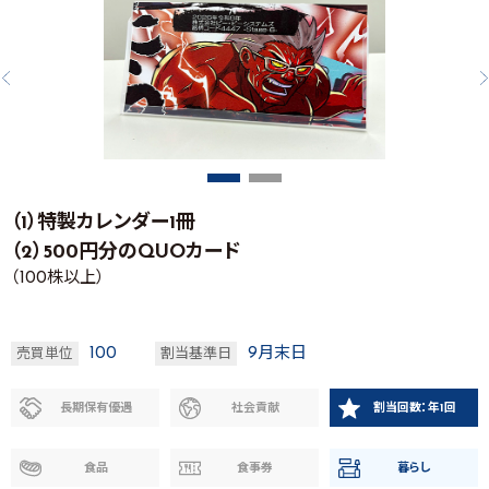
（1）特製カレンダー1冊
（2）500円分のQUOカード
（100株以上）
100
9月末日
売買単位
割当基準日
長期保有優遇
社会貢献
割当回数：年1回
食品
食事券
暮らし