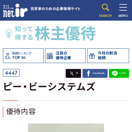
投資家のための
企業情報サイト
SEARCH
MENU
注目の
今月の割当
銘柄ランキング
TOP 50
優待企業
銘柄
4447
X
facebook
LINE
ピー・ビーシステムズ
優待内容