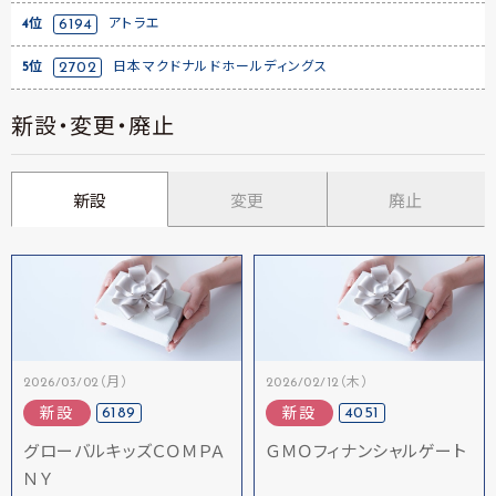
4位
6194
アトラエ
5位
2702
日本マクドナルドホールディングス
新設・変更・廃止
新設
変更
廃止
2026/03/02（月）
2026/02/12（木）
6189
4051
新設
新設
グローバルキッズＣＯＭＰＡ
ＧＭＯフィナンシャルゲート
ＮＹ