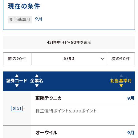
現在の条件
9月
割当基準月
451
41～60
件中
件を表示
3/23
前の20件
次の20件
▲
▲
▲
証券コード
企業名
割当基準月
▼
▼
▼
東陽テクニカ
9月
8151
株主優待ポイント5,000ポイント
オーウイル
9月