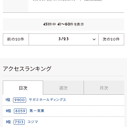
451
41～60
件中
件を表示
3/23
前の20件
次の20件
アクセスランキング
日次
週次
月次
1位
9900
サガミホールディングス
2位
8059
第一実業
3位
7513
コジマ