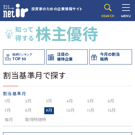
投資家のための
企業情報サイト
SEARCH
MENU
注目の
今月の割当
銘柄ランキング
TOP 50
優待企業
銘柄
割当基準月で探す
割当基準月
1月
2月
3月
4月
5月
6月
7月
8月
9月
10月
11月
12月
毎月
取得時随時