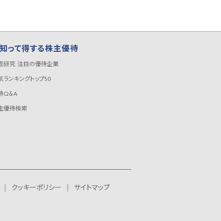
知って得する株主優待
底研究 注目の優待企業
気ランキングトップ50
待Q&A
主優待検索
クッキーポリシー
サイトマップ