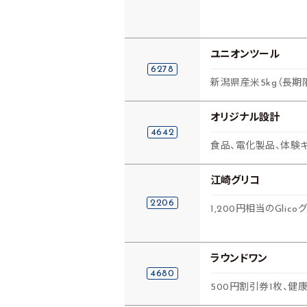
ユニオンツール
6278
新潟県産米5kg（長期
オリジナル設計
4642
食品、電化製品、体験ギ
江崎グリコ
2206
1,200円相当のGli
ラウンドワン
4680
500円割引券1枚、健