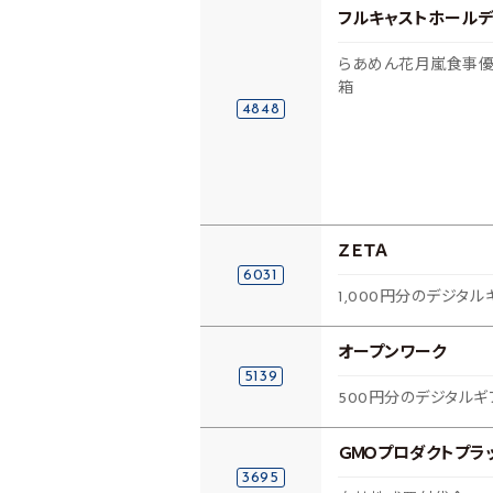
フルキャストホールデ
らあめん花月嵐食事優
箱
4848
ＺＥＴＡ
6031
1,000円分のデジタル
オープンワーク
5139
500円分のデジタルギ
ＧＭＯプロダクトプラ
3695