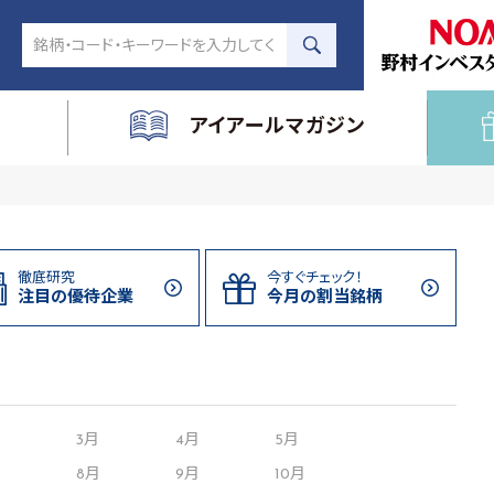
アイアールマガジン
徹底研究
今すぐチェック！
注目の
優待企業
今月の割当
銘柄
月
3月
4月
5月
8月
9月
10月