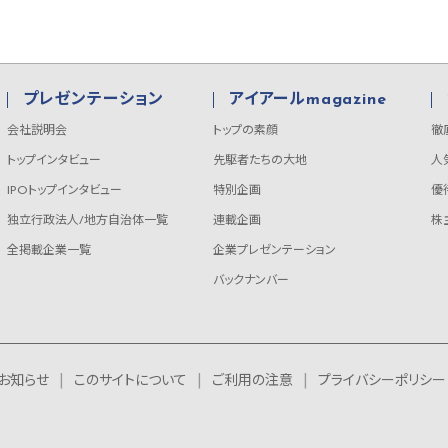
プレゼンテーション
アイアールmagazine
会社説明会
トップの素顔
徹
トップインタビュー
先駆者たちの大地
人
IPOトップインタビュー
特別企画
優
独立行政法人/地方自治体一覧
連載企画
株
全掲載企業一覧
企業プレゼンテーション
バックナンバー
お知らせ
このサイトについて
ご利用の注意
プライバシーポリシー