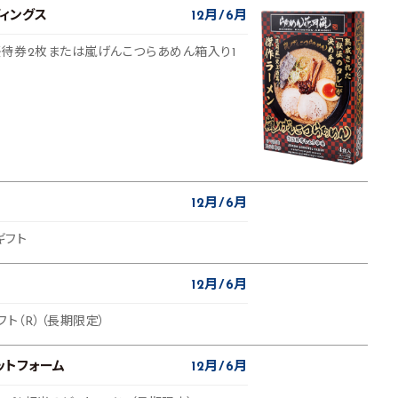
ィングス
12月
6月
待券2枚または嵐げんこつらあめん箱入り1
12月
6月
ギフト
12月
6月
フト（R）（長期限定）
ットフォーム
12月
6月