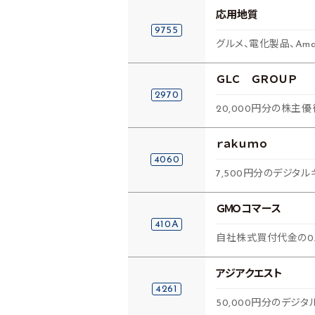
応用地質
9755
グルメ、電化製品、Am
ＧＬＣ ＧＲＯＵＰ
2970
20,000円分の株主
ｒａｋｕｍｏ
4060
7,500円分のデジタル
ＧＭＯコマース
410A
自社株式買付代金の0.
アジアクエスト
4261
50,000円分のデジタ