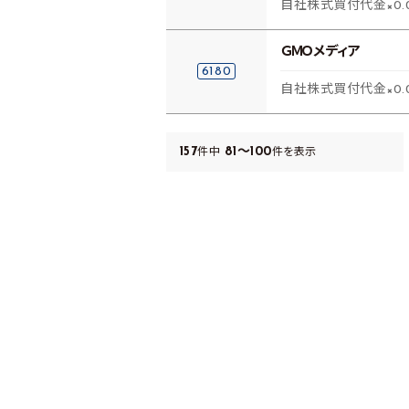
自社株式買付代金×0.
ＧＭＯメディア
6180
自社株式買付代金×0.
157
81～100
件中
件を表示