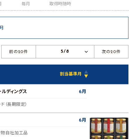
月
毎月
取得時随時
6月
5/8
前の20件
次の20件
▲
割当基準月
▼
ールディングス
6月
ード（長期限定）
6月
産物自社加工品