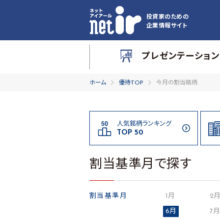
投資家のための
企業情報サイト
プレゼンテーション
ホーム
優待TOP
今月の割当銘柄
人気銘柄ランキング
TOP 50
割当基準月で探す
割当基準月
1月
2
6月
7月