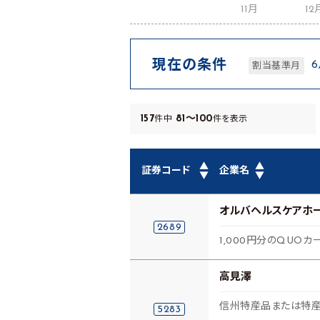
11月
12
現在の条件
割当基準月
157
81～100
件中
件を表示
▲
▲
証券コード
企業名
▼
▼
オルバヘルスケアホ
2689
1,000円分のQUOカ
高見澤
信州特産品または特
5283