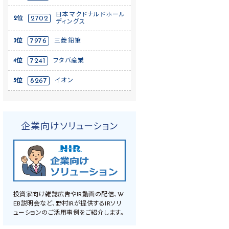
日本マクドナルドホール
2位
2702
ディングス
3位
7976
三菱鉛筆
4位
7241
フタバ産業
5位
8267
イオン
企業向けソリューション
投資家向け雑誌広告やIR動画の配信、W
EB説明会など、野村IRが提供するIRソリ
ューションのご活用事例をご紹介します。