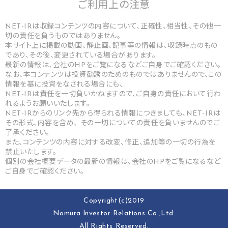
ご利用上の
注意
NET-IRは収録コンテンツの内容について、正確性、相当性、その他一
切の責任を負うものではありません。
本サイト上に掲載の動画、静止画、記事等の情報は、収録時点のもの
であり、その後、変更されている場合があります。
最新の情報は、会社のHPをご覧になるなどご自身でご確認ください。
なお、本コンテンツは投資勧誘のためのものではありませんので、この
情報を基に投資をなされる場合にも、
NET-IRは責任を一切負いかねますので、ご自身の責任において行わ
れるようお願いいたします。
NET-IRからのリンク先から得られる情報につきましても、NET-IRは
その形式、内容を含め、 その一切についての責任を負いませんのでご
了承ください。
また、コンテンツの内容に対する改変、修正、追加等の一切の行為を
禁止いたします。
個別の会社概要データの最新の情報は、会社のHPをご覧になるなど
ご自身でご確認ください。
Copyright(c)2019
Nomura lnvestor Relations Co.,Ltd.
All Rights Reserved.