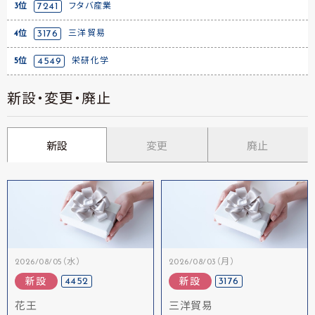
3位
7241
フタバ産業
4位
3176
三洋貿易
5位
4549
栄研化学
新設・変更・廃止
新設
変更
廃止
2026/08/05（水）
2026/08/03（月）
4452
3176
新設
新設
花王
三洋貿易