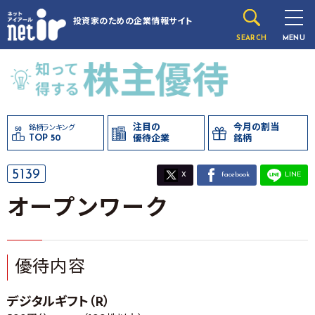
投資家のための
企業情報サイト
SEARCH
MENU
注目の
今月の割当
銘柄ランキング
TOP 50
優待企業
銘柄
5139
X
facebook
LINE
オープンワーク
優待内容
デジタルギフト（R）