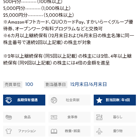
500円分----------（100株以上）
5,000円分----------（1,000株以上）
25,000円分----------（5,000株以上）
※Amazonギフトカード、QUOカードPay、すかいらーくグループ優
待券、オープンワーク有料プログラムなどと交換可
※6カ月以上継続保有（12月末日および6月末日の株主名簿に同一
株主番号で連続2回以上記載）の株主が対象
※2年以上継続保有（同5回以上記載）の株主には2倍、4年以上継
続保有（同9回以上記載）の株主には4倍の金額を進呈
100
12月末日/6月末日
売買単位
割当基準日
長期保有優遇
社会貢献
割当回数：年2回
食品
食事券
暮らし
ファッション
教養・娯楽
乗り物