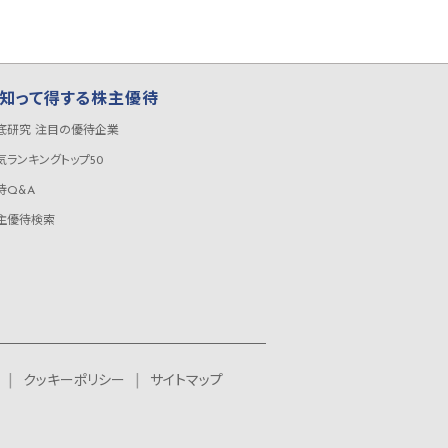
知って得する株主優待
底研究 注目の優待企業
気ランキングトップ50
待Q&A
主優待検索
クッキーポリシー
サイトマップ