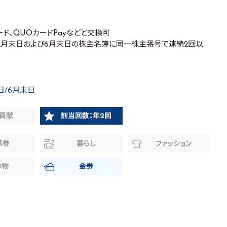
カード、QUOカードPayなどと交換可
2月末日および6月末日の株主名簿に同一株主番号で連続2回以
日/6月末日
貢献
割当回数：年2回
事券
暮らし
ファッション
り物
金券