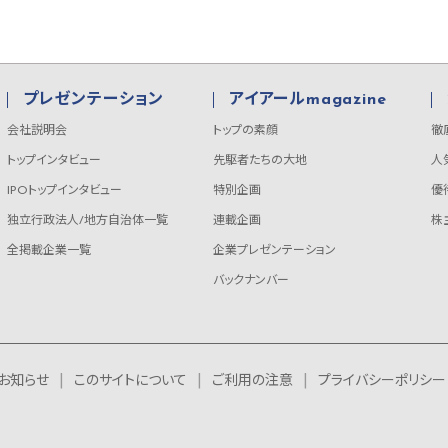
プレゼンテーション
アイアールmagazine
会社説明会
トップの素顔
徹
トップインタビュー
先駆者たちの大地
人
IPOトップインタビュー
特別企画
優
独立行政法人/地方自治体一覧
連載企画
株
全掲載企業一覧
企業プレゼンテーション
バックナンバー
お知らせ
このサイトについて
ご利用の注意
プライバシーポリシー