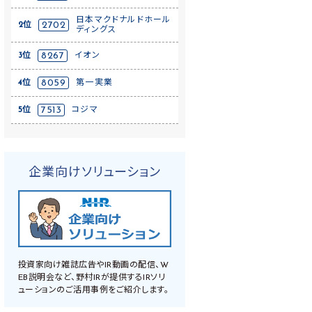
日本マクドナルドホール
2位
2702
ディングス
3位
8267
イオン
4位
8059
第一実業
5位
7513
コジマ
企業向けソリューション
投資家向け雑誌広告やIR動画の配信、W
EB説明会など、野村IRが提供するIRソリ
ューションのご活用事例をご紹介します。