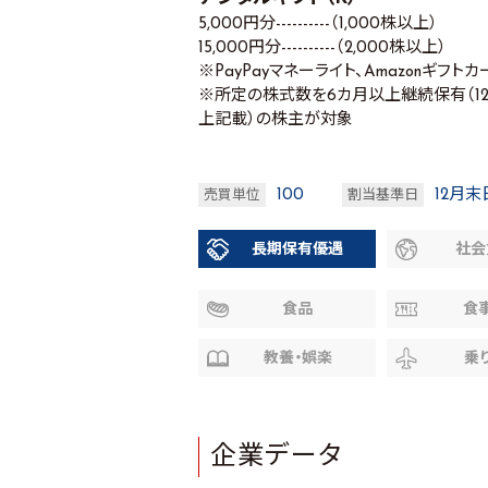
5,000円分----------（1,000株以上）
15,000円分----------（2,000株以上）
※PayPayマネーライト、Amazonギフト
※所定の株式数を6カ月以上継続保有（1
上記載）の株主が対象
100
12月末
売買単位
割当基準日
長期保有優遇
社会
食品
食
教養・娯楽
乗
企業データ