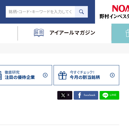
アイアールマガジン
徹底研究
今すぐチェック！
注目の
優待企業
今月の割当
銘柄
X
facebook
LINE