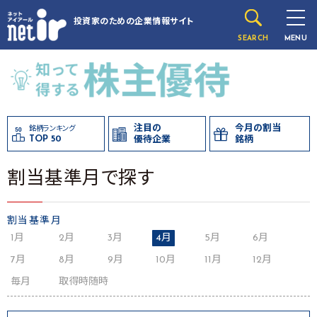
投資家のための
企業情報サイト
SEARCH
MENU
注目の
今月の割当
銘柄ランキング
TOP 50
優待企業
銘柄
割当基準月で探す
割当基準月
1月
2月
3月
4月
5月
6月
7月
8月
9月
10月
11月
12月
毎月
取得時随時