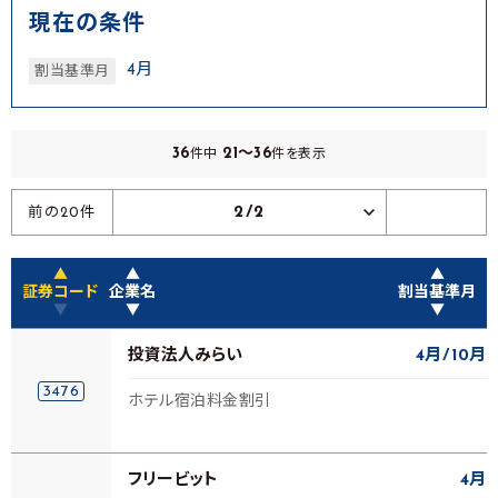
現在の条件
4月
割当基準月
36
21～36
件中
件を表示
2/2
前の20件
▲
▲
▲
証券コード
企業名
割当基準月
▼
▼
▼
投資法人みらい
4月
10月
3476
ホテル宿泊料金割引
フリービット
4月