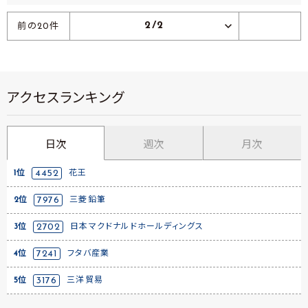
2/2
前の20件
アクセスランキング
日次
週次
月次
1位
4452
花王
2位
7976
三菱鉛筆
3位
2702
日本マクドナルドホールディングス
4位
7241
フタバ産業
5位
3176
三洋貿易